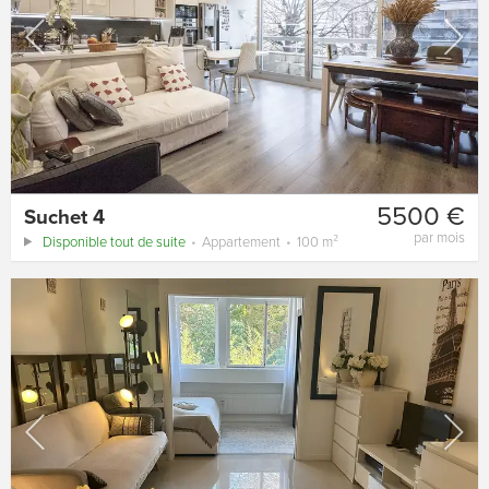
5500 €
Suchet 4
par mois
Disponible tout de suite
Appartement
100 m²