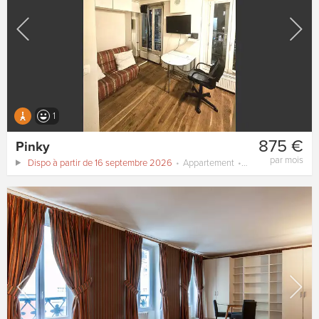
1
875 €
Pinky
par mois
Dispo à partir de 16 septembre 2026
Appartement
16 m²