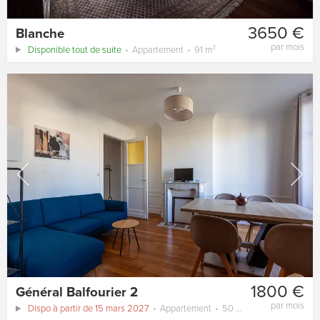
3650 €
Blanche
par mois
Disponible tout de suite
Appartement
91 m²
1800 €
Général Balfourier 2
par mois
Dispo à partir de 15 mars 2027
Appartement
50 m²