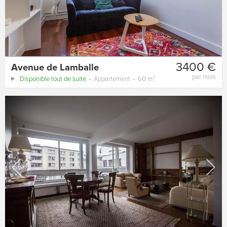
3400 €
Avenue de Lamballe
par mois
Disponible tout de suite
Appartement
60 m²