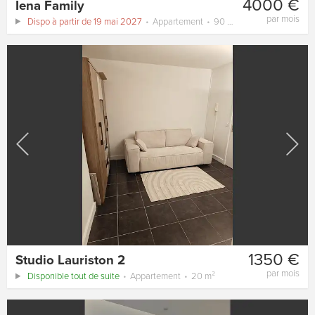
4000 €
Iena Family
par mois
Dispo à partir de 19 mai 2027
Appartement
90 m²
1350 €
Studio Lauriston 2
par mois
Disponible tout de suite
Appartement
20 m²