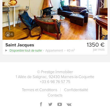
6
1350 €
Saint Jacques
par mois
Disponible tout de suite
Appartement
40 m²
©
Prestige Immobilier
1 Allée de Salignac
,
92430
Marnes-la-Coquette
+33 6 98 76 57 75
Termes et Conditions
Сonfidentialité
Contacts