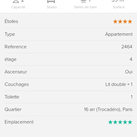
Capacité
Studio
Salles de bain
Surface
Étoiles
Type
Appartement
Reference
2464
étage
4
Ascenseur
Oui
Couchages
Lit double
×
1
Toilette
1
Quartier
16 arr (Trocadéro), Paris
Emplacement