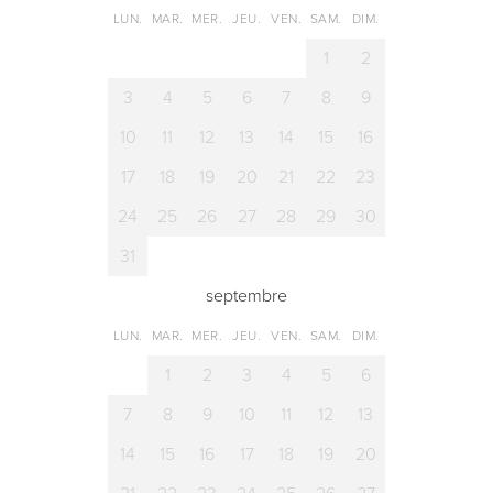
LUN.
MAR.
MER.
JEU.
VEN.
SAM.
DIM.
1
2
3
4
5
6
7
8
9
10
11
12
13
14
15
16
17
18
19
20
21
22
23
24
25
26
27
28
29
30
31
septembre
LUN.
MAR.
MER.
JEU.
VEN.
SAM.
DIM.
1
2
3
4
5
6
7
8
9
10
11
12
13
14
15
16
17
18
19
20