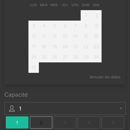
LUN.
MAR.
MER.
JEU.
VEN.
SAM.
DIM.
1
2
3
4
5
6
7
8
9
10
11
12
13
14
15
16
17
18
19
20
21
22
23
24
25
26
27
28
29
30
31
Annuler les dates
Capacité
1
1
2
3
4
5