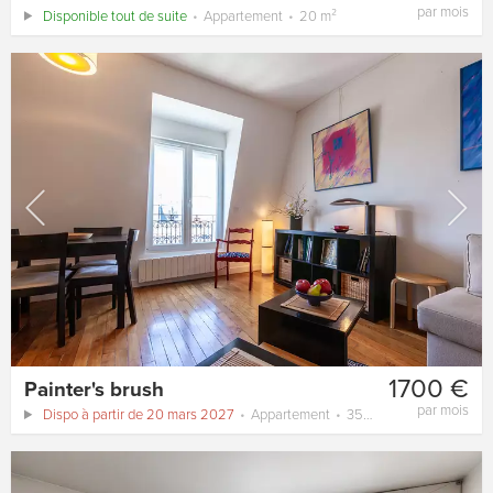
par mois
Disponible tout de suite
Appartement
20 m²
1700 €
Painter's brush
par mois
Dispo à partir de 20 mars 2027
Appartement
35 m²