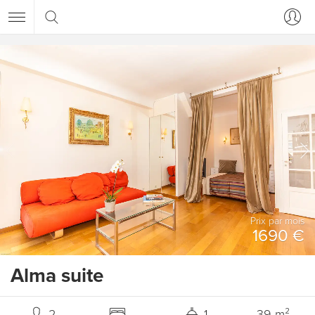
Prix ​​par mois
1690 €
Alma suite
2
1
39 m²