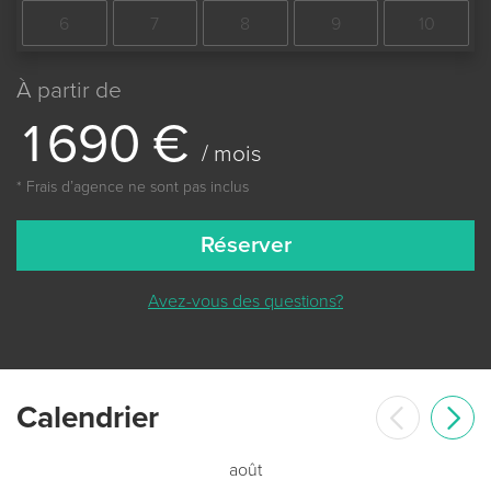
6
7
8
9
10
À partir de
1
6
9
0
€
/ mois
* Frais dʼagence ne sont pas inclus
Réserver
Avez-vous des questions?
Сalendrier
août