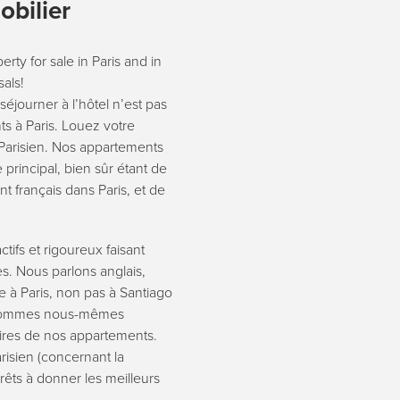
obilier
rty for sale in Paris and in
sals!
éjourner à lʼhôtel nʼest pas
ts à Paris. Louez votre
 Parisien. Nos appartements
principal, bien sûr étant de
 français dans Paris, et de
tifs et rigoureux faisant
s. Nous parlons anglais,
e à Paris, non pas à Santiago
s sommes nous-mêmes
aires de nos appartements.
risien (concernant la
êts à donner les meilleurs