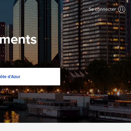
Se connecter
ements
ôte dʼAzur