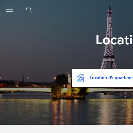
Locat
Location dʼappartem