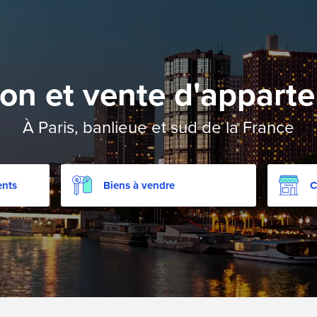
ion et vente d'appart
À Paris, banlieue et sud de la France
ents
Biens à vendre
C