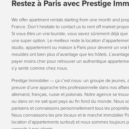
Restez à Paris avec Prestige Imm
We offer apartment rentals starting from one month and prope
France. Don’t hesitate to contact us to rent off market propo
Si vous êtes un vrai touriste, vous savez sûrement déjà que s
une super option. Le meilleur reste la location dʼappartemen
studio, appartement ou maison à Paris pour devenir un vrai
meublés ont bien plus dʼavantage que les hôtels. Lʼavantage 
payer moins cher pour retrouver un authentique appartement
sʼy sentir comme chez nous.
Prestige Immobilier — ça cʼest nous- un groupe de jeunes, ac
preuve dʼune approche très professionnelle dans nos affaire
allemand, français, russe et polonais. Notre agence se trouv
ou dans on ne sait quel pays au fin fond du monde. Nou
parisiens et connaissons personnellement tous les propriét
Nous connaissons les prix locaux et le marché immobilier Pa
location dʼappartements surtout) et nous sommes toujours pr
conseils à nos clients.