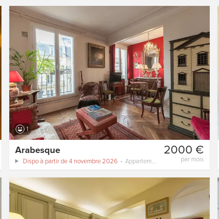
1
2000 €
Аrabesque
par mois
Dispo à partir de 4 novembre 2026
Appartement
38 m²