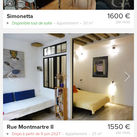
1
1600 €
Simonetta
par mois
Disponible tout de suite
Appartement
30 m²
1550 €
Rue Montmartre II
par mois
Dispo à partir de 9 juin 2027
Appartement
25 m²