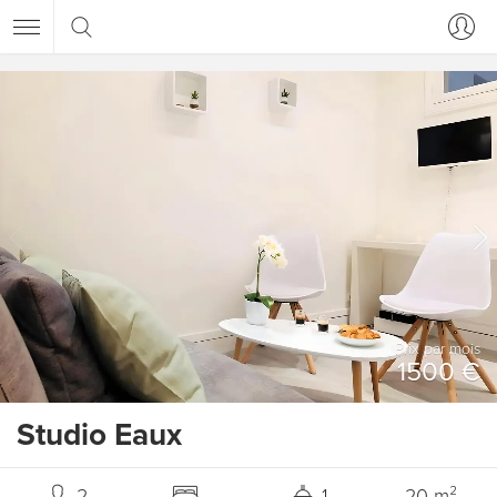
Prix ​​par mois
1500 €
Studio Eaux
2
1
20 m²