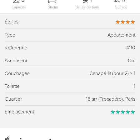
Capacité
Studio
Salles de bain
Surface
Étoiles
Type
Appartement
Reference
4110
Ascenseur
Oui
Couchages
Canapé-lit (pour 2)
×
1
Toilette
1
Quartier
16 arr (Trocadéro), Paris
Emplacement