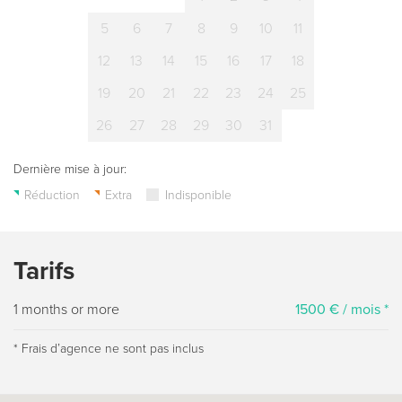
5
6
7
8
9
10
11
12
13
14
15
16
17
18
19
20
21
22
23
24
25
26
27
28
29
30
31
Dernière mise à jour:
Réduction
Extra
Indisponible
Tarifs
1 months or more
1500 € / mois *
* Frais dʼagence ne sont pas inclus