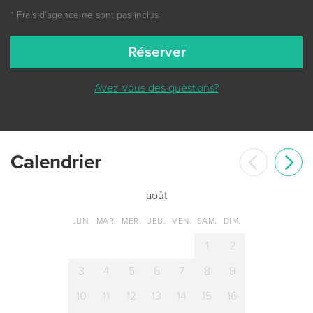
* Frais dʼagence ne sont pas inclus
Réserver
Avez-vous des questions?
Сalendrier
août
LUN.
MAR.
MER.
JEU.
VEN.
SAM.
DIM.
1
2
3
4
5
6
7
8
9
10
11
12
13
14
15
16