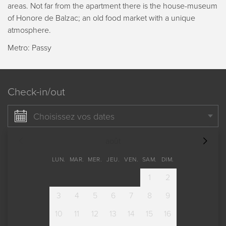
areas. Not far from the apartment there is the house-museum
of Honore de Balzac; an old food market with a unique
atmosphere.
Metro: Passy
Check-in/out
Choisissez vos dates
août
LUN.
MAR.
MER.
JEU.
VEN.
SAM.
DIM.
1
2
3
4
5
6
7
8
9
10
11
12
13
14
15
16