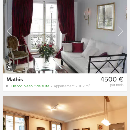
1
4500 €
Mathis
par mois
Disponible tout de suite
Appartement
102 m²