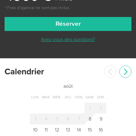
* Frais dʼagence ne sont pas inclus
Réserver
Avez-vous des questions?
Сalendrier
août
LUN.
MAR.
MER.
JEU.
VEN.
SAM.
DIM.
1
2
3
4
5
6
7
8
9
10
11
12
13
14
15
16