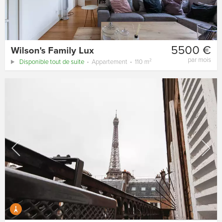
5500 €
Wilson's Family Lux
par mois
Disponible tout de suite
Appartement
110 m²