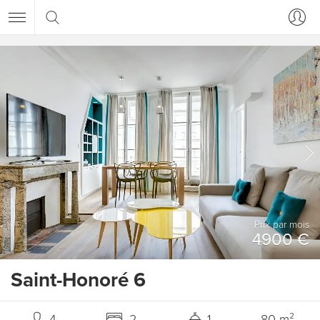
Prix ​​par mois
4900 €
Saint-Honoré 6
4
2
1
80 m²