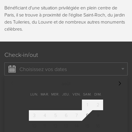
Bénéficiant d'une situation privilégiée en plein centre de
Paris, il se trouve à proximité de l'église Saint-Roch, du jardin
des Tuileries, du Louvre et de nombreux autres monuments
célèbres.
Check-in/out
Choisissez vos dates
août
LUN.
MAR.
MER.
JEU.
VEN.
SAM.
DIM.
1
2
3
4
5
6
7
8
9
10
11
12
13
14
15
16