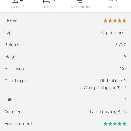
Capacité
Chambres
Salles de bain
Surface
Étoiles
Type
Appartement
Reference
5220
étage
3
Ascenseur
Oui
Couchages
Lit double
×
2
Canapé-lit (pour 2)
×
1
Toilette
1
Quartier
1 arr (Louvre), Paris
Emplacement