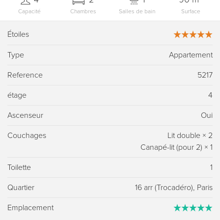
Capacité
Chambres
Salles de bain
Surface
Étoiles
Type
Appartement
Reference
5217
étage
4
Ascenseur
Oui
Couchages
Lit double
×
2
Canapé-lit (pour 2)
×
1
Toilette
1
Quartier
16 arr (Trocadéro), Paris
Emplacement