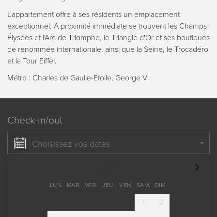
L'appartement offre à ses résidents un emplacement
exceptionnel. À proximité immédiate se trouvent les Champs-
Élysées et l'Arc de Triomphe, le Triangle d'Or et ses boutiques
de renommée internationale, ainsi que la Seine, le Trocadéro
et la Tour Eiffel.
Métro : Charles de Gaulle-Étoile, George V
Check-in/out
Choisissez vos dates
août
LUN.
MAR.
MER.
JEU.
VEN.
SAM.
DIM.
1
2