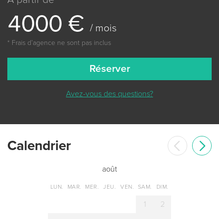
4
0
0
0
€
/ mois
* Frais dʼagence ne sont pas inclus
Réserver
Avez-vous des questions?
Сalendrier
août
LUN.
MAR.
MER.
JEU.
VEN.
SAM.
DIM.
1
2