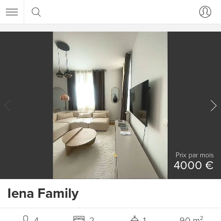
Prix ​​par mois
4000 €
Iena Family
4
2
1
90 m²