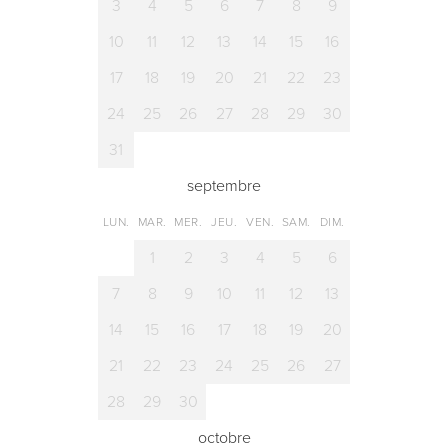
3
4
5
6
7
8
9
10
11
12
13
14
15
16
17
18
19
20
21
22
23
24
25
26
27
28
29
30
31
septembre
LUN.
MAR.
MER.
JEU.
VEN.
SAM.
DIM.
1
2
3
4
5
6
7
8
9
10
11
12
13
14
15
16
17
18
19
20
21
22
23
24
25
26
27
28
29
30
octobre