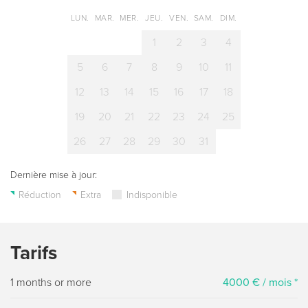
LUN.
MAR.
MER.
JEU.
VEN.
SAM.
DIM.
1
2
3
4
5
6
7
8
9
10
11
12
13
14
15
16
17
18
19
20
21
22
23
24
25
26
27
28
29
30
31
Dernière mise à jour:
Réduction
Extra
Indisponible
Tarifs
1 months or more
4000 € / mois *