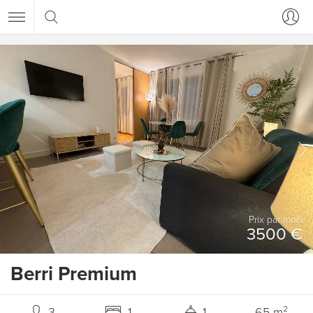
Prix ​​par mois
3500 €
Berri Premium
3
1
1
65 m²