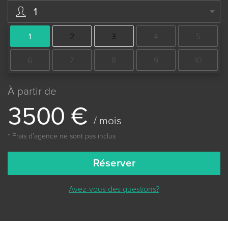
1
1
2
3
4
5
6
7
8
9
10
À partir de
3
5
0
0
€
/ mois
* Frais dʼagence ne sont pas inclus
Réserver
Avez-vous des questions?