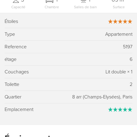
Capacité
Chambre
Salles de bain
Surface
Étoiles
Type
Appartement
Reference
5197
étage
6
Couchages
Lit double
×
1
Toilette
2
Quartier
8 arr (Champs-Elysées), Paris
Emplacement