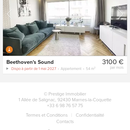
3100 €
Beethoven's Sound
par mois
Dispo à partir de 1 mai 2027
Appartement
54 m²
©
Prestige Immobilier
1 Allée de Salignac
,
92430
Marnes-la-Coquette
+33 6 98 76 57 75
Termes et Conditions
Сonfidentialité
Contacts