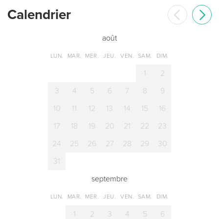
Сalendrier
août
LUN.
MAR.
MER.
JEU.
VEN.
SAM.
DIM.
1
2
3
4
5
6
7
8
9
10
11
12
13
14
15
16
17
18
19
20
21
22
23
24
25
26
27
28
29
30
31
septembre
LUN.
MAR.
MER.
JEU.
VEN.
SAM.
DIM.
1
2
3
4
5
6