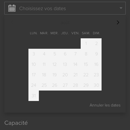
Choisissez vos dates
août
LUN.
MAR.
MER.
JEU.
VEN.
SAM.
DIM.
1
2
3
4
5
6
7
8
9
10
11
12
13
14
15
16
17
18
19
20
21
22
23
24
25
26
27
28
29
30
31
Annuler les dates
Capacité