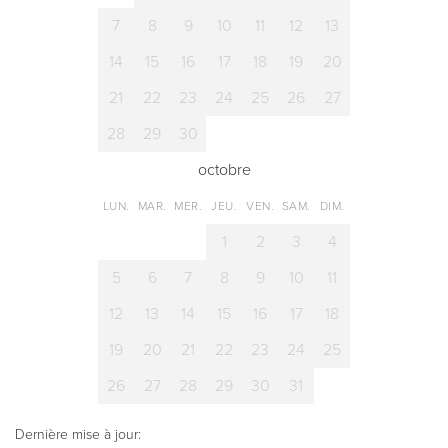
7
8
9
10
11
12
13
14
15
16
17
18
19
20
21
22
23
24
25
26
27
28
29
30
octobre
LUN.
MAR.
MER.
JEU.
VEN.
SAM.
DIM.
1
2
3
4
5
6
7
8
9
10
11
12
13
14
15
16
17
18
19
20
21
22
23
24
25
26
27
28
29
30
31
Dernière mise à jour: