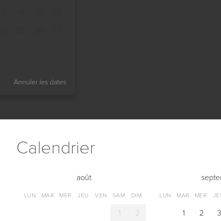
17
18
19
20
24
25
26
27
Annuler les dates
Сalendrier
août
sept
LUN.
MAR.
MER.
JEU.
VEN.
SAM.
DIM.
LUN.
MAR.
MER.
JE
1
2
1
2