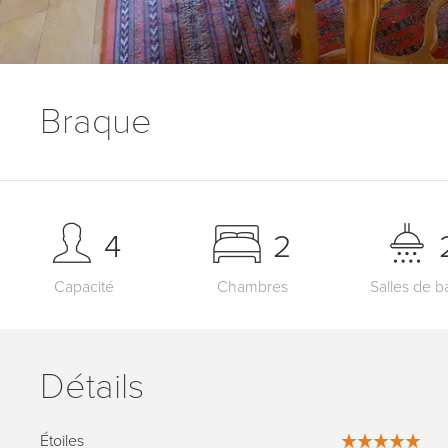
Braque
4
2
Capacité
Chambres
Salles de b
Détails
Étoiles