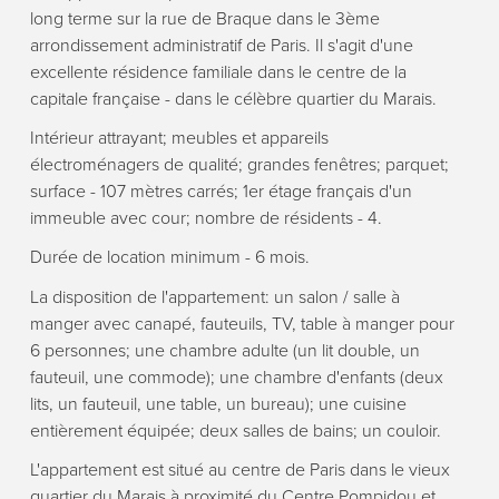
long terme sur la rue de Braque dans le 3ème
arrondissement administratif de Paris. Il s'agit d'une
excellente résidence familiale dans le centre de la
capitale française - dans le célèbre quartier du Marais.
Intérieur attrayant; meubles et appareils
électroménagers de qualité; grandes fenêtres; parquet;
surface - 107 mètres carrés; 1er étage français d'un
immeuble avec cour; nombre de résidents - 4.
Durée de location minimum - 6 mois.
La disposition de l'appartement: un salon / salle à
manger avec canapé, fauteuils, TV, table à manger pour
6 personnes; une chambre adulte (un lit double, un
fauteuil, une commode); une chambre d'enfants (deux
lits, un fauteuil, une table, un bureau); une cuisine
entièrement équipée; deux salles de bains; un couloir.
L'appartement est situé au centre de Paris dans le vieux
quartier du Marais à proximité du Centre Pompidou et