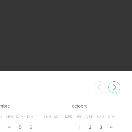
embre
octobre
U.
VEN.
SAM.
DIM.
LUN.
MAR.
MER.
JEU.
VEN.
SAM.
DIM.
3
4
5
6
1
2
3
4