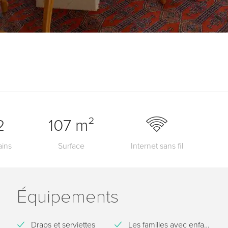
2
107 m²
ains
Surface
Internet sans fil
Équipements
Draps et serviettes
Les familles avec enfants