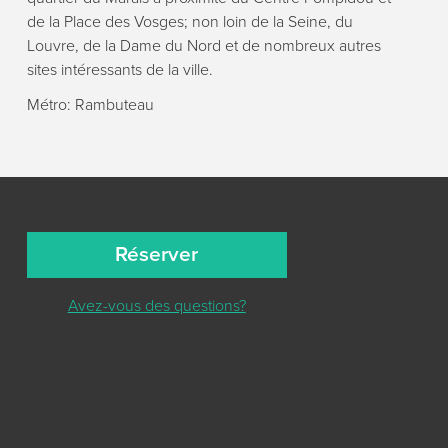
de la Place des Vosges; non loin de la Seine, du
Louvre, de la Dame du Nord et de nombreux autres
sites intéressants de la ville.
Métro: Rambuteau
Réserver
Avez-vous des questions?