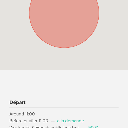
Départ
Around 11:00
Before or after 11:00
—
a la demande
Weekends & French public holidays
—
50 €