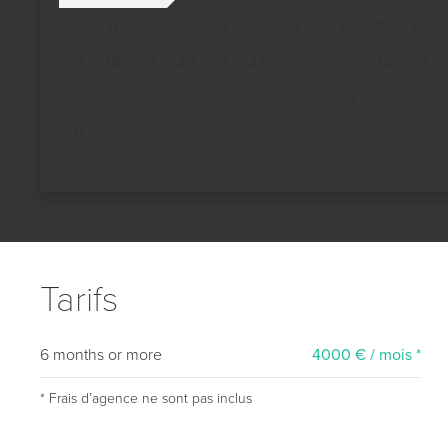
10
11
12
13
14
15
16
14
15
16
17
18
19
20
21
22
23
21
22
23
24
25
26
27
28
29
30
28
29
30
31
Tarifs
6 months or more
4000 € / mois *
* Frais dʼagence ne sont pas inclus