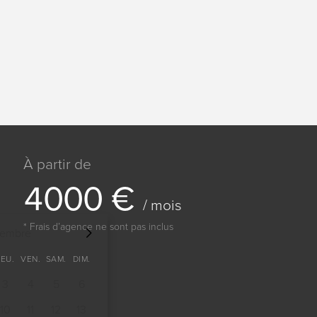
À partir de
4
0
0
0
€
/ mois
* Frais dʼagence ne sont pas inclus
tembre
JEU.
VEN.
SAM.
DIM.
3
4
5
6
10
11
12
13