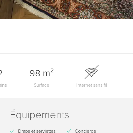
2
98 m²
ains
Surface
Internet sans fil
Équipements
Draps et serviettes
Concierge