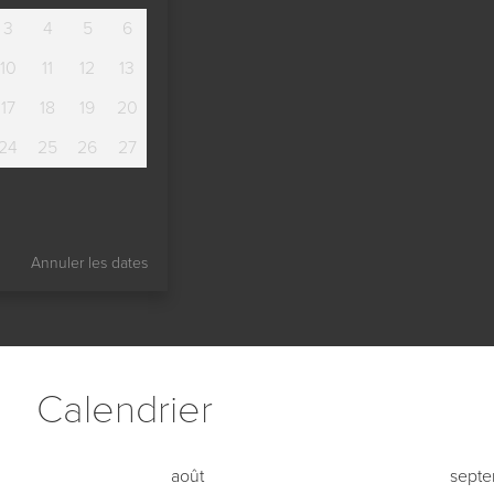
3
4
5
6
10
11
12
13
17
18
19
20
24
25
26
27
Annuler les dates
Сalendrier
août
sept