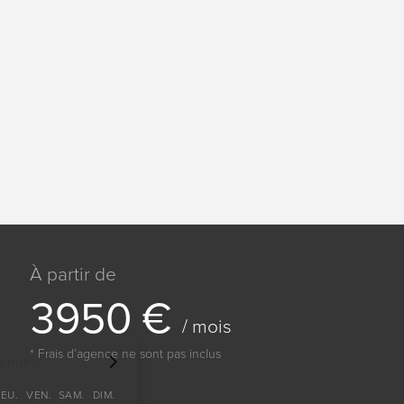
À partir de
3
9
5
0
€
/ mois
* Frais dʼagence ne sont pas inclus
tembre
JEU.
VEN.
SAM.
DIM.