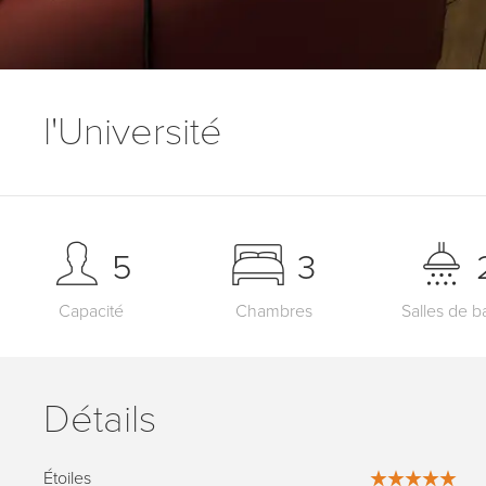
l'Université
5
3
Capacité
Chambres
Salles de b
Détails
Étoiles