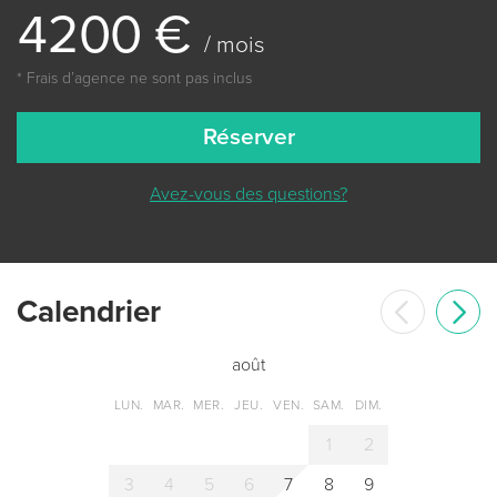
4
2
0
0
€
/ mois
* Frais dʼagence ne sont pas inclus
Réserver
Avez-vous des questions?
Сalendrier
août
LUN.
MAR.
MER.
JEU.
VEN.
SAM.
DIM.
1
2
3
4
5
6
7
8
9