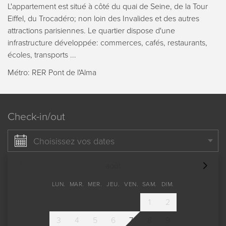
L'appartement est situé à côté du quai de Seine, de la Tour
Eiffel, du Trocadéro; non loin des Invalides et des autres
attractions parisiennes. Le quartier dispose d'une
infrastructure développée: commerces, cafés, restaurants,
écoles, transports ...
Métro: RER Pont de l'Alma
Check-in/out
Choisissez vos dates
août
LUN.
MAR.
MER.
JEU.
VEN.
SAM.
DIM.
1
2
3
4
5
6
7
8
9