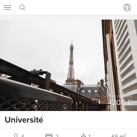
Prix ​​par mois
4200 €
Université
4
2
1
65 m²