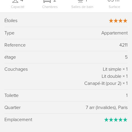
Capacité
Chambres
Salles de bain
Surface
Étoiles
Type
Appartement
Reference
4211
étage
5
Couchages
Lit simple
×
1
Lit double
×
1
Canapé-lit (pour 2)
×
1
Toilette
1
Quartier
7 arr (Invalides), Paris
Emplacement