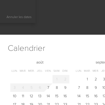
Annuler les dates
Сalendrier
août
sept
LUN.
MAR.
MER.
JEU.
VEN.
SAM.
DIM.
LUN.
MAR.
MER.
JE
1
2
1
2
3
4
5
6
7
8
9
7
8
9
1
10
11
12
13
14
15
16
14
15
16
1
17
18
19
20
21
22
23
21
22
23
2