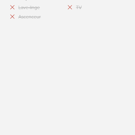
Lave-linge
TV
Ascenceur