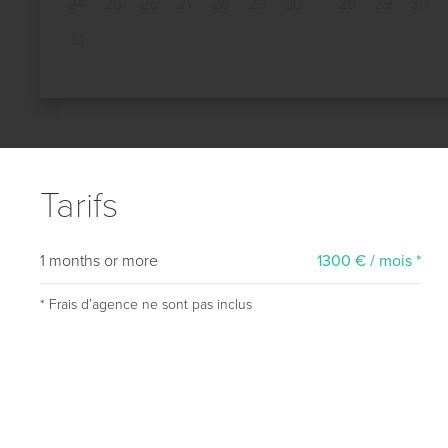
24
25
26
27
28
29
30
28
29
30
31
Tarifs
1 months or more
1300 € / mois *
* Frais dʼagence ne sont pas inclus