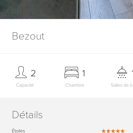
Bezout
2
1
Capacité
Chambre
Salles de b
Détails
Étoiles