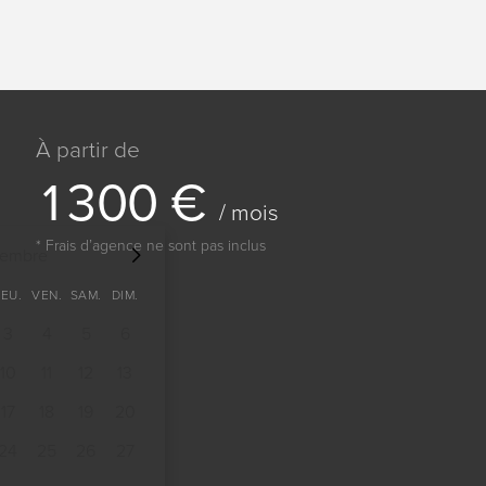
À partir de
1
3
0
0
€
/ mois
* Frais dʼagence ne sont pas inclus
tembre
JEU.
VEN.
SAM.
DIM.
3
4
5
6
10
11
12
13
17
18
19
20
24
25
26
27