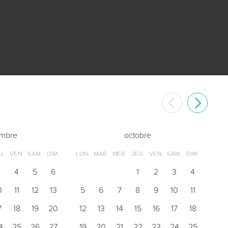
embre
octobre
U.
VEN.
SAM.
DIM.
LUN.
MAR.
MER.
JEU.
VEN.
SAM.
DIM.
3
4
5
6
1
2
3
4
0
11
12
13
5
6
7
8
9
10
11
7
18
19
20
12
13
14
15
16
17
18
4
25
26
27
19
20
21
22
23
24
25