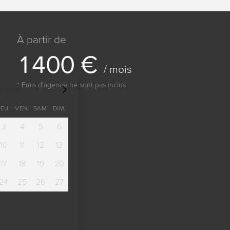
À partir de
1
4
0
0
€
/ mois
* Frais dʼagence ne sont pas inclus
tembre
JEU.
VEN.
SAM.
DIM.
3
4
5
6
10
11
12
13
17
18
19
20
24
25
26
27