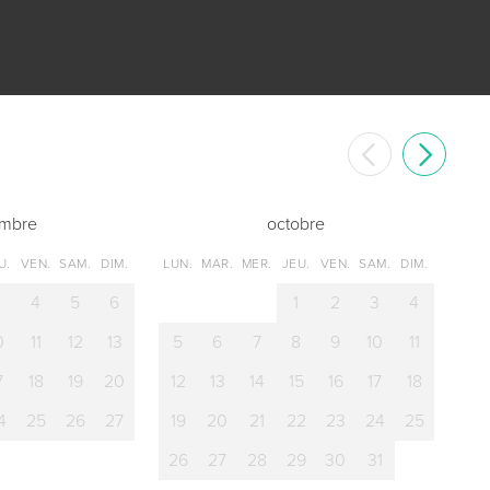
embre
octobre
U.
VEN.
SAM.
DIM.
LUN.
MAR.
MER.
JEU.
VEN.
SAM.
DIM.
3
4
5
6
1
2
3
4
0
11
12
13
5
6
7
8
9
10
11
7
18
19
20
12
13
14
15
16
17
18
4
25
26
27
19
20
21
22
23
24
25
26
27
28
29
30
31