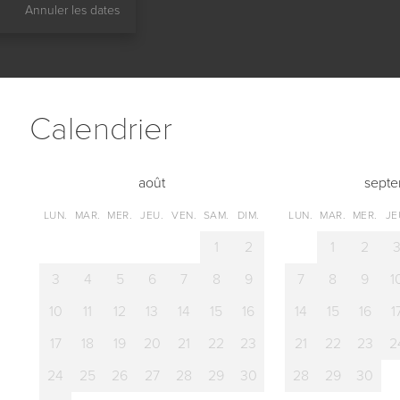
Annuler les dates
Сalendrier
août
sept
LUN.
MAR.
MER.
JEU.
VEN.
SAM.
DIM.
LUN.
MAR.
MER.
JE
1
2
1
2
3
4
5
6
7
8
9
7
8
9
1
10
11
12
13
14
15
16
14
15
16
1
17
18
19
20
21
22
23
21
22
23
2
24
25
26
27
28
29
30
28
29
30