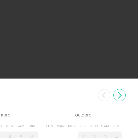
embre
octobre
U.
VEN.
SAM.
DIM.
LUN.
MAR.
MER.
JEU.
VEN.
SAM.
DIM.
3
4
5
6
1
2
3
4