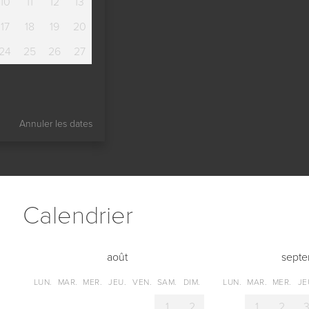
10
11
12
13
17
18
19
20
24
25
26
27
Annuler les dates
Сalendrier
août
sept
LUN.
MAR.
MER.
JEU.
VEN.
SAM.
DIM.
LUN.
MAR.
MER.
JE
1
2
1
2