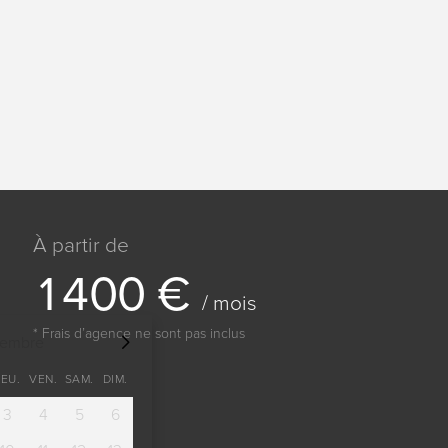
À partir de
1
4
0
0
€
/ mois
* Frais dʼagence ne sont pas inclus
tembre
JEU.
VEN.
SAM.
DIM.
3
4
5
6