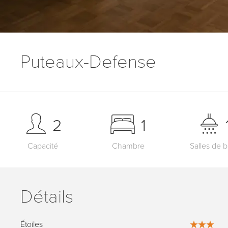
Puteaux-Defense
2
1
Capacité
Chambre
Salles de b
Détails
Étoiles