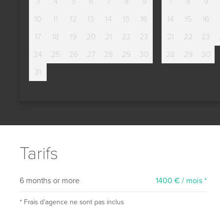
3
4
5
6
7
8
9
7
8
9
10
11
12
13
14
15
16
14
15
16
17
18
19
20
21
22
23
21
22
23
24
25
26
27
28
29
30
28
29
30
31
Tarifs
6 months or more
1400 € / mois *
* Frais dʼagence ne sont pas inclus