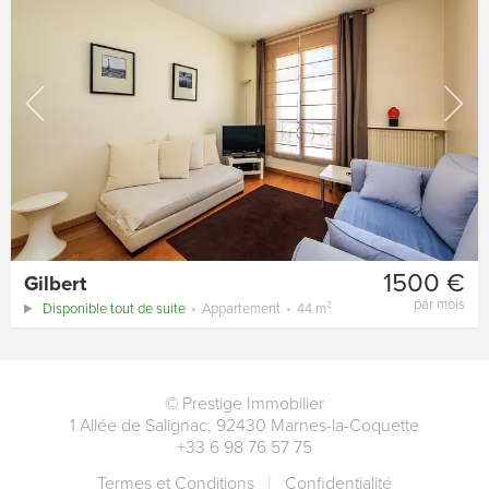
1500 €
Gilbert
par mois
Disponible tout de suite
Appartement
44 m²
©
Prestige Immobilier
1 Allée de Salignac
,
92430
Marnes-la-Coquette
+33 6 98 76 57 75
Termes et Conditions
Сonfidentialité