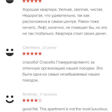
Хорошая квартира. Уютная, светлая, чистая.
Недорогая, что удивительно, так как
расположена в самом центре. Район тоже
ничего. Лифт, конечно, не помешал бы, но это
не так глобально. Квартира стоит своих денег.
Светлана
,
25 janvier
спасибо! Спасибо Гламурапартментс за
отличную организацию нашей поездки. Это
была одна из самых незабываемых наших
поездок.
Andreas
,
17 décembre
good flat. This apartment is not the most luxurious,