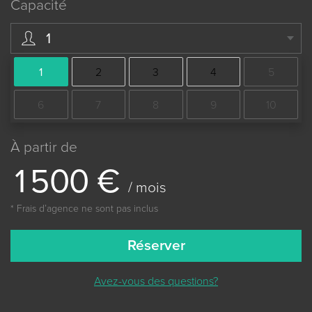
Capacité
1
1
2
3
4
5
6
7
8
9
10
À partir de
1
5
0
0
€
/ mois
* Frais dʼagence ne sont pas inclus
Réserver
Avez-vous des questions?