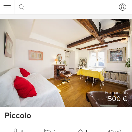
Prix ​​par mois
1500 €
Piccolo
4
1
1
40 m²