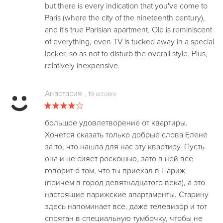
but there is every indication that you've come to
Paris (where the city of the nineteenth century),
and it's true Parisian apartment. Old is reminiscent
of everything, even TV is tucked away in a special
locker, so as not to disturb the overall style. Plus,
relatively inexpensive.
Анастасия
,
19 octobre
большое удовлетворение от квартиры.
Хочется сказать только добрые слова Елене
за то, что нашла для нас эту квартиру. Пусть
она и не сияет роскошью, зато в ней все
говорит о том, что ты приехал в Париж
(причем в город девятнадцатого века), а это
настоящие парижские апартаменты. Старину
здесь напоминает все, даже телевизор и тот
спрятан в специальную тумбочку, чтобы не