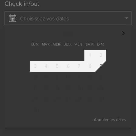
Check-in/out
Choisissez vos dates
août
LUN.
MAR.
MER.
JEU.
VEN.
SAM.
DIM.
1
2
3
4
5
6
7
8
9
10
11
12
13
14
15
16
17
18
19
20
21
22
23
24
25
26
27
28
29
30
31
Annuler les dates