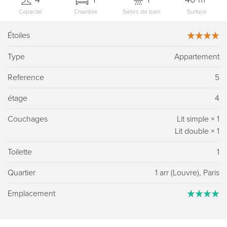
Capacité
Chambre
Salles de bain
Surface
Étoiles
Type
Appartement
Reference
5
étage
4
Couchages
Lit simple
×
1
Lit double
×
1
Toilette
1
Quartier
1 arr (Louvre), Paris
Emplacement