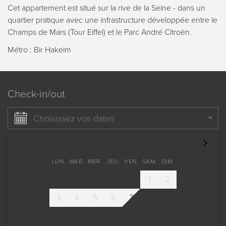
Cet appartement est situé sur la rive de la Seine - dans un
quartier pratique avec une infrastructure développée entre le
Champs de Mars (Tour Eiffel) et le Parc André Citroën.
Métro : Bir Hakeim
Check-in/out
Choisissez vos dates
août
LUN.
MAR.
MER.
JEU.
VEN.
SAM.
DIM.
1
2
3
4
5
6
7
8
9
10
11
12
13
14
15
16