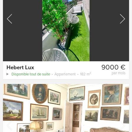
9000 €
Hebert Lux
par mois
Disponible tout de suite
Appartement
182 m²