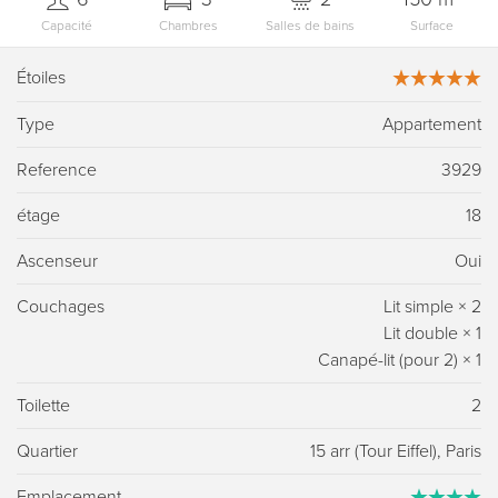
Capacité
Chambres
Salles de bains
Surface
Étoiles
Type
Appartement
Reference
3929
étage
18
Ascenseur
Oui
Couchages
Lit simple
×
2
Lit double
×
1
Canapé-lit (pour 2)
×
1
Toilette
2
Quartier
15 arr (Tour Eiffel), Paris
Emplacement