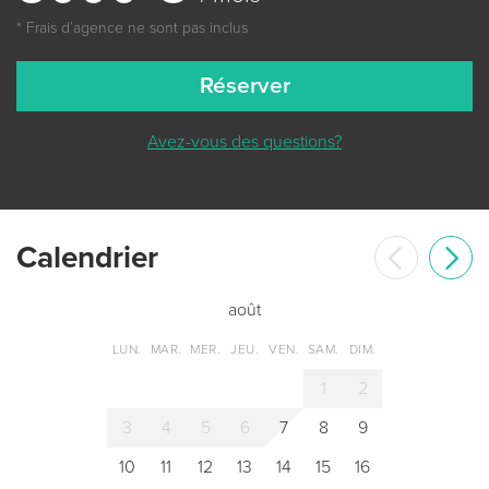
* Frais dʼagence ne sont pas inclus
Réserver
Avez-vous des questions?
Сalendrier
août
LUN.
MAR.
MER.
JEU.
VEN.
SAM.
DIM.
1
2
3
4
5
6
7
8
9
10
11
12
13
14
15
16