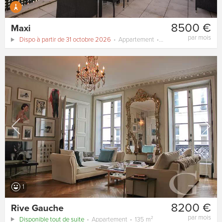
8500 €
Maxi
par mois
Dispo à partir de 31 octobre 2026
Appartement
100 m²
1
8200 €
Rive Gauche
par mois
Disponible tout de suite
Appartement
135 m²