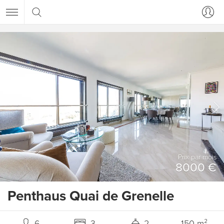
Prix ​​par mois
8000 €
Penthaus Quai de Grenelle
6
3
2
150 m²