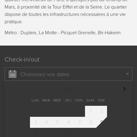
Mars, à proximité de la Tour Eiffel et de la Seine. Le quartier
dispose de toutes les infrastructures nécessaires à une vie
pratique.
Métro : Dupleix, La Motte - Picquet Grenelle, Bir-Hakeim
Check-in/out
Choisissez vos dates
août
LUN.
MAR.
MER.
JEU.
VEN.
SAM.
DIM.
1
2
3
4
5
6
7
8
9
10
11
12
13
14
15
16