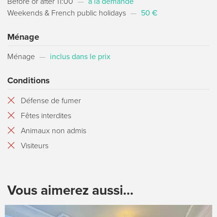
Before or after 11:00
—
a la demande
Weekends & French public holidays
—
50 €
Ménage
Ménage
—
inclus dans le prix
Conditions
Défense de fumer
Fêtes interdites
Animaux non admis
Visiteurs
Vous aimerez aussi…