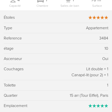
Capacité
Chambre
Salles de bain
Surface
Étoiles
Type
Appartement
Reference
3484
étage
10
Ascenseur
Oui
Couchages
Lit double
×
1
Canapé-lit (pour 2)
×
1
Toilette
1
Quartier
15 arr (Tour Eiffel), Paris
Emplacement