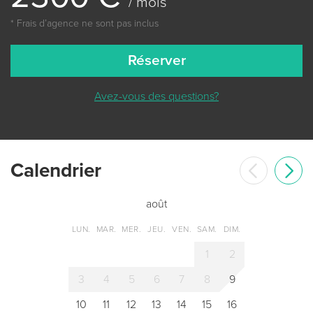
/ mois
* Frais dʼagence ne sont pas inclus
Réserver
Avez-vous des questions?
Сalendrier
août
LUN.
MAR.
MER.
JEU.
VEN.
SAM.
DIM.
1
2
3
4
5
6
7
8
9
10
11
12
13
14
15
16