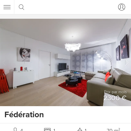
Prix ​​par mois
2300 €
Fédération
4
1
1
70 m²