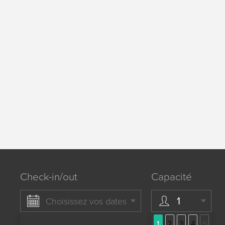
Check-in/out
Capacité
1
Choisissez vos dates
1
2
3
4
5