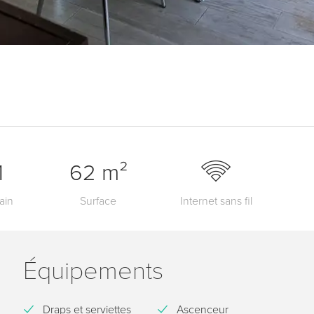
1
62 m²
ain
Surface
Internet sans fil
Équipements
Draps et serviettes
Ascenceur