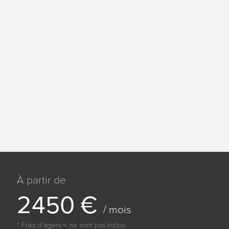
À partir de
2
4
5
0
€
/ mois
* Frais dʼagence ne sont pas inclus