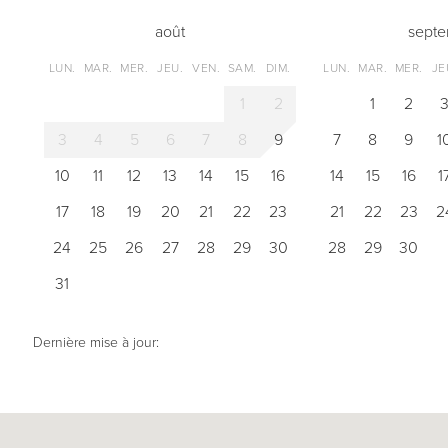
août
sept
LUN.
MAR.
MER.
JEU.
VEN.
SAM.
DIM.
LUN.
MAR.
MER.
JE
1
2
1
2
3
4
5
6
7
8
9
7
8
9
1
10
11
12
13
14
15
16
14
15
16
1
17
18
19
20
21
22
23
21
22
23
2
24
25
26
27
28
29
30
28
29
30
31
Dernière mise à jour: