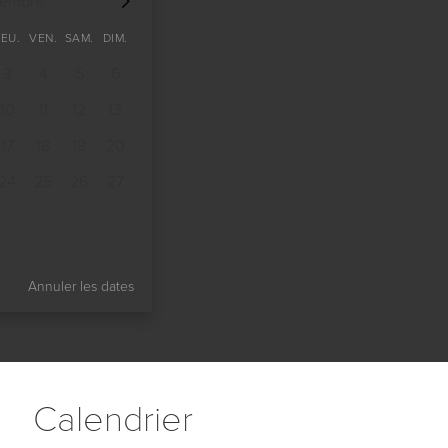
tembre
JEU.
VEN.
SAM.
DIM.
3
4
5
6
10
11
12
13
17
18
19
20
24
25
26
27
Annuler les dates
Сalendrier