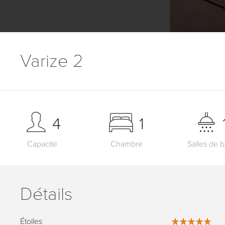
Varize 2
4
1
Capacité
Chambre
Salles de b
Détails
Étoiles