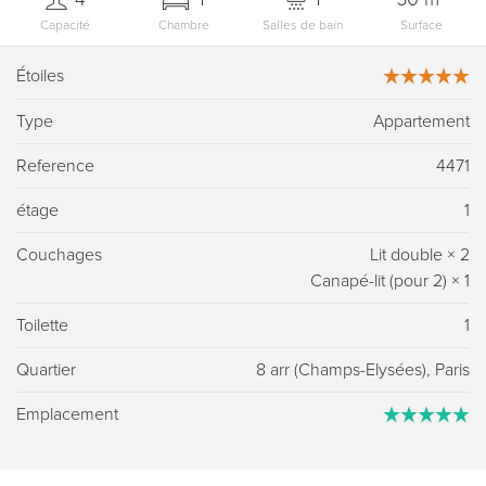
Capacité
Chambre
Salles de bain
Surface
Étoiles
Type
Appartement
Reference
4471
étage
1
Couchages
Lit double
×
2
Canapé-lit (pour 2)
×
1
Toilette
1
Quartier
8 arr (Champs-Elysées), Paris
Emplacement