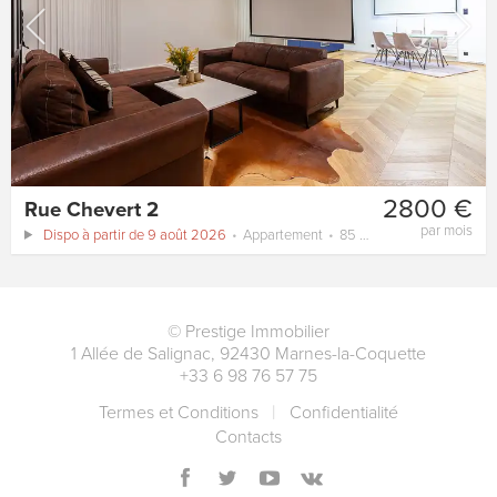
2800 €
Rue Chevert 2
par mois
Dispo à partir de 9 août 2026
Appartement
85 m²
©
Prestige Immobilier
1 Allée de Salignac
,
92430
Marnes-la-Coquette
+33 6 98 76 57 75
Termes et Conditions
Сonfidentialité
Contacts