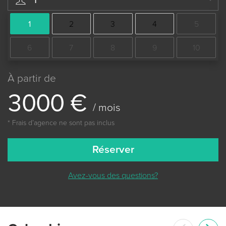
1
2
3
4
5
6
7
8
9
10
À partir de
3
0
0
0
€
/ mois
* Frais dʼagence ne sont pas inclus
Réserver
Avez-vous des questions?