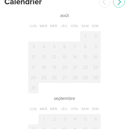
Сalendrier
août
LUN.
MAR.
MER.
JEU.
VEN.
SAM.
DIM.
1
2
3
4
5
6
7
8
9
10
11
12
13
14
15
16
17
18
19
20
21
22
23
24
25
26
27
28
29
30
31
septembre
LUN.
MAR.
MER.
JEU.
VEN.
SAM.
DIM.
1
2
3
4
5
6