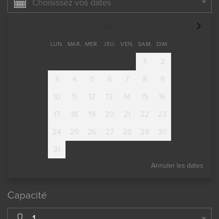
Choisissez vos dates
août
LUN.
MAR.
MER.
JEU.
VEN.
SAM.
DIM.
1
2
3
4
5
6
7
8
9
10
11
12
13
14
15
16
17
18
19
20
21
22
23
24
25
26
27
28
29
30
31
Annuler les dates
Capacité
1