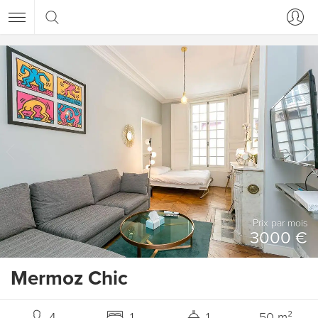
Prix ​​par mois
3000 €
Mermoz Chic
4
1
1
50 m²