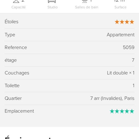
Capacité
Studio
Salles de bain
Surface
Étoiles
Type
Appartement
Reference
5059
étage
7
Couchages
Lit double
×
1
Toilette
1
Quartier
7 arr (Invalides), Paris
Emplacement