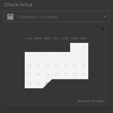
Check-in/out
Choisissez vos dates
août
LUN.
MAR.
MER.
JEU.
VEN.
SAM.
DIM.
1
2
3
4
5
6
7
8
9
10
11
12
13
14
15
16
17
18
19
20
21
22
23
24
25
26
27
28
29
30
31
Annuler les dates