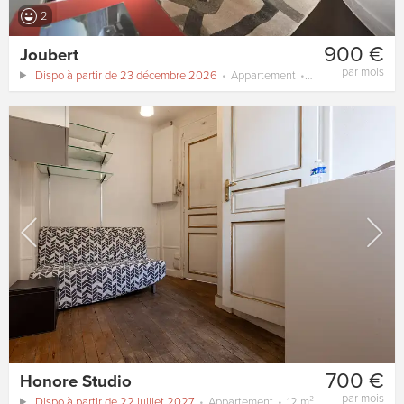
2
900 €
Joubert
par mois
Dispo à partir de 23 décembre 2026
Appartement
13 m²
700 €
Honore Studio
par mois
Dispo à partir de 22 juillet 2027
Appartement
12 m²