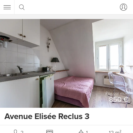
Prix ​​par mois
850 €
Avenue Elisée Reclus 3
2
1
12 m²