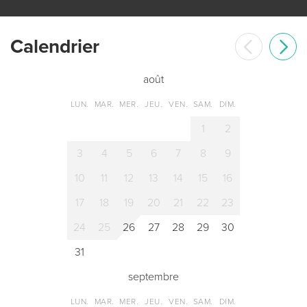
Сalendrier
août
LUN.
MAR.
MER.
JEU.
VEN.
SAM.
DIM.
1
2
3
4
5
6
7
8
9
10
11
12
13
14
15
16
17
18
19
20
21
22
23
24
25
26
27
28
29
30
31
septembre
LUN.
MAR.
MER.
JEU.
VEN.
SAM.
DIM.