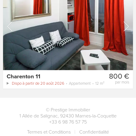
800 €
Charenton 11
par mois
Dispo à partir de 20 août 2026
Appartement
12 m²
©
Prestige Immobilier
1 Allée de Salignac
,
92430
Marnes-la-Coquette
+33 6 98 76 57 75
Termes et Conditions
Сonfidentialité