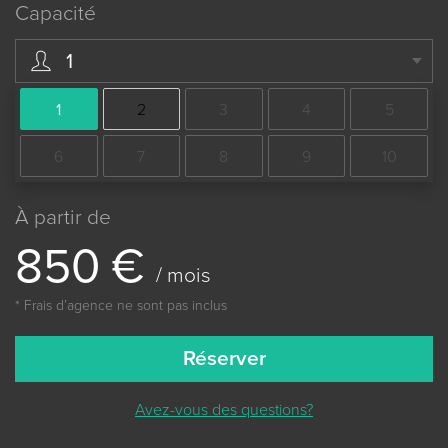
Capacité
1
1
2
3
4
5
6
7
8
9
10
À partir de
8
5
0
€
/ mois
* Frais dʼagence ne sont pas inclus
Réserver
Avez-vous des questions?