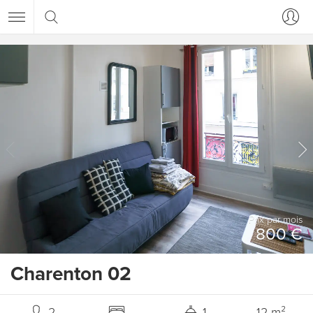
Prix ​​par mois
800 €
Charenton 02
2
1
12 m²