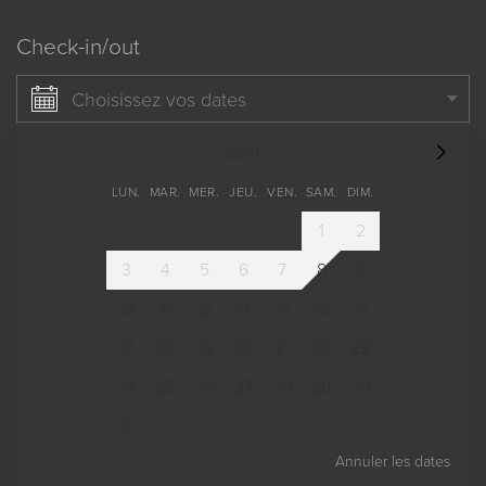
Check-in/out
Choisissez vos dates
août
LUN.
MAR.
MER.
JEU.
VEN.
SAM.
DIM.
1
2
3
4
5
6
7
8
9
10
11
12
13
14
15
16
17
18
19
20
21
22
23
24
25
26
27
28
29
30
31
Annuler les dates