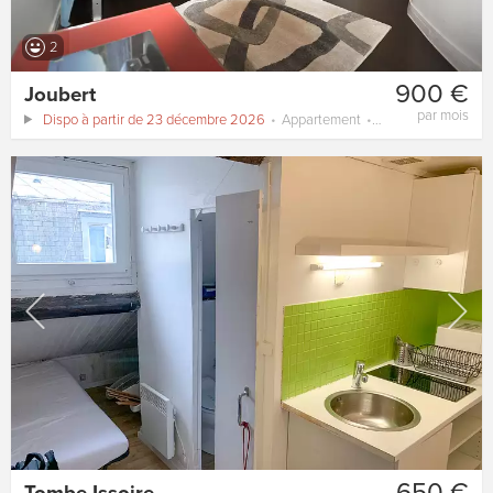
2
900 €
Joubert
par mois
Dispo à partir de 23 décembre 2026
Appartement
13 m²
650 €