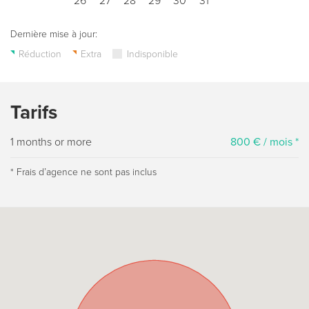
26
27
28
29
30
31
Dernière mise à jour:
Réduction
Extra
Indisponible
Tarifs
1 months or more
800 € / mois *
* Frais dʼagence ne sont pas inclus