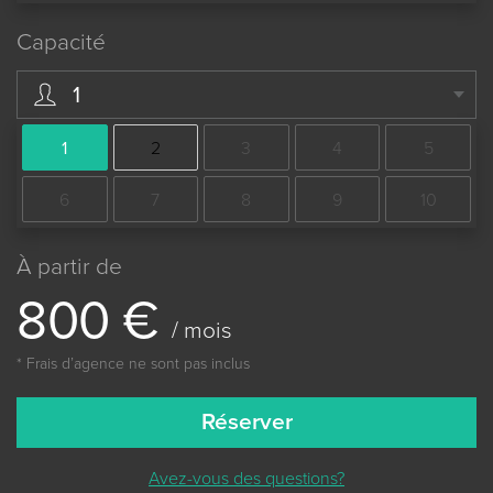
Capacité
1
1
2
3
4
5
6
7
8
9
10
À partir de
8
0
0
€
/ mois
* Frais dʼagence ne sont pas inclus
Réserver
Avez-vous des questions?