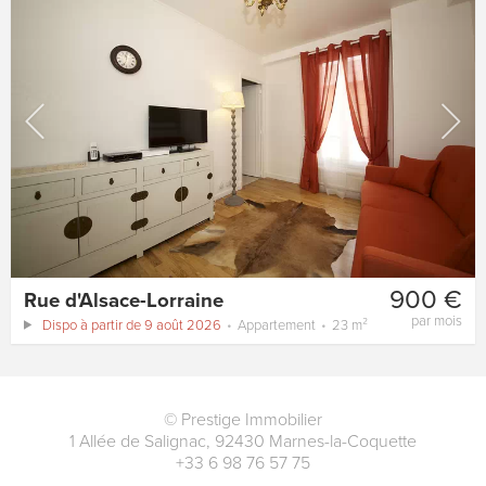
900 €
Rue d'Alsace-Lorraine
par mois
Dispo à partir de 9 août 2026
Appartement
23 m²
©
Prestige Immobilier
1 Allée de Salignac
,
92430
Marnes-la-Coquette
+33 6 98 76 57 75