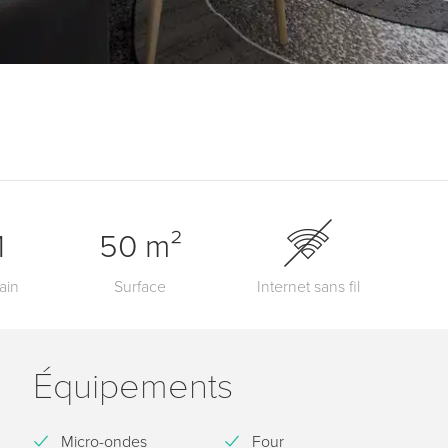
1
50 m²
ain
Surface
Internet sans fil
Équipements
Micro-ondes
Four