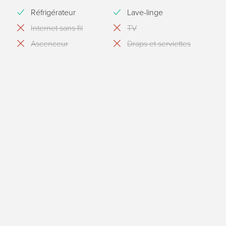
Réfrigérateur
Lave-linge
Internet sans fil
TV
Ascenceur
Draps et serviettes