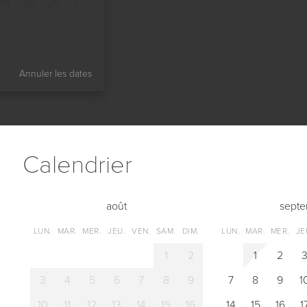
24
25
26
27
Annuler les dates
Сalendrier
août
sept
LUN.
MAR.
MER.
JEU.
VEN.
SAM.
DIM.
LUN.
MAR.
MER.
JE
1
2
1
2
3
4
5
6
7
8
9
7
8
9
1
10
11
12
13
14
15
16
14
15
16
1