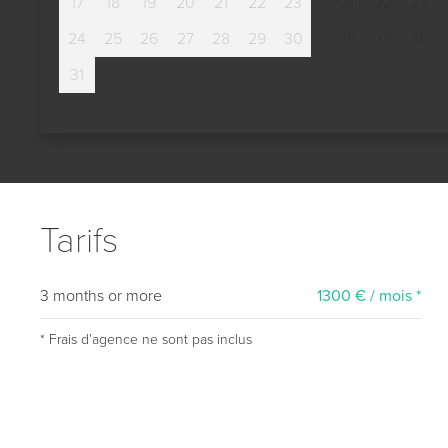
17
18
19
20
21
22
23
21
22
23
24
25
26
27
28
29
30
28
29
30
31
Tarifs
3 months or more
1300 € / mois *
* Frais dʼagence ne sont pas inclus