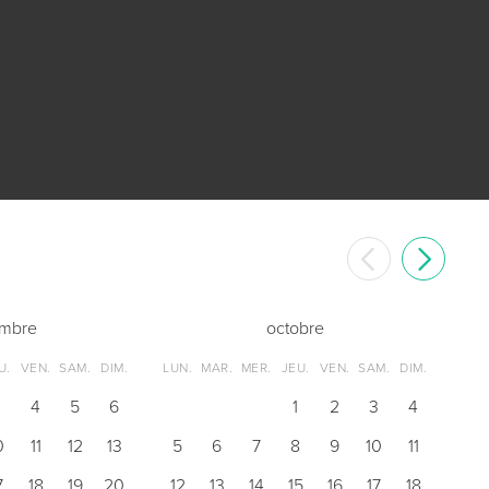
embre
octobre
U.
VEN.
SAM.
DIM.
LUN.
MAR.
MER.
JEU.
VEN.
SAM.
DIM.
3
4
5
6
1
2
3
4
0
11
12
13
5
6
7
8
9
10
11
7
18
19
20
12
13
14
15
16
17
18