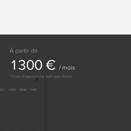
À partir de
1
3
0
0
€
/ mois
* Frais dʼagence ne sont pas inclus
tembre
JEU.
VEN.
SAM.
DIM.
3
4
5
6
10
11
12
13
17
18
19
20