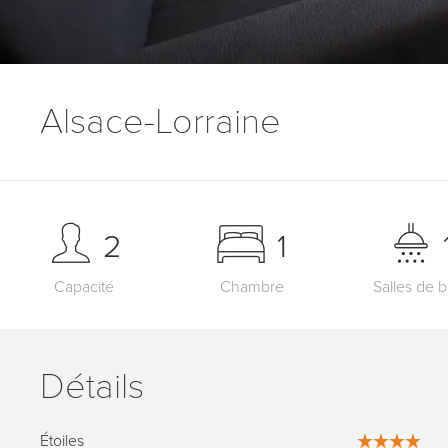
Alsace-Lorraine
2
1
Capacité
Chambre
Salles de b
Détails
Étoiles