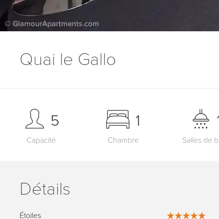
Quai le Gallo
5
1
Capacité
Chambre
Salles de b
Détails
Étoiles