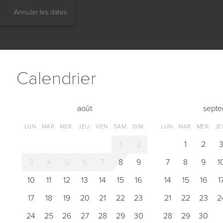
Annuler les dates
Сalendrier
août
sept
LUN.
MAR.
MER.
JEU.
VEN.
SAM.
DIM.
LUN.
MAR.
MER.
JE
1
2
1
2
3
4
5
6
7
8
9
7
8
9
1
10
11
12
13
14
15
16
14
15
16
1
17
18
19
20
21
22
23
21
22
23
2
24
25
26
27
28
29
30
28
29
30