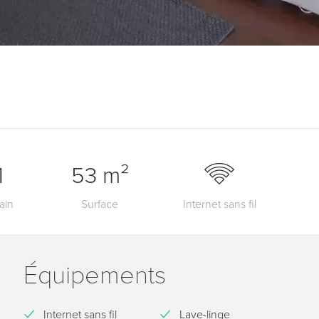
1
53 m²
ain
Surface
Internet sans fil
Équipements
Internet sans fil
Lave-linge