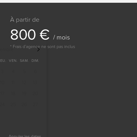
À partir de
8
0
0
€
/ mois
* Frais dʼagence ne sont pas inclus
tembre
JEU.
VEN.
SAM.
DIM.
3
4
5
6
10
11
12
13
17
18
19
20
24
25
26
27
Annuler les dates