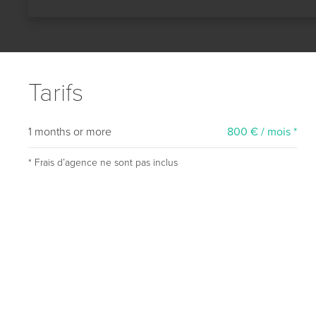
Tarifs
1 months or more
800 € / mois *
* Frais dʼagence ne sont pas inclus