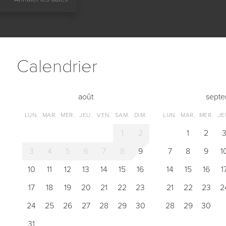
Сalendrier
août
sept
LUN.
MAR.
MER.
JEU.
VEN.
SAM.
DIM.
LUN.
MAR.
MER.
JE
1
2
1
2
3
4
5
6
7
8
9
7
8
9
1
10
11
12
13
14
15
16
14
15
16
1
17
18
19
20
21
22
23
21
22
23
2
24
25
26
27
28
29
30
28
29
30
31