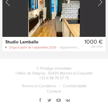
1000 €
Studio Lamballe
par mois
Dispo à partir de 1 septembre 2026
Appartement
14 m²
©
Prestige Immobilier
1 Allée de Salignac
,
92430
Marnes-la-Coquette
+33 6 98 76 57 75
Termes et Conditions
Сonfidentialité
Contacts