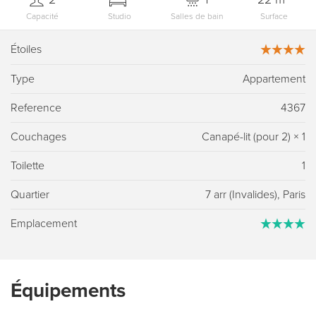
Capacité
Studio
Salles de bain
Surface
Étoiles
Type
Appartement
Reference
4367
Couchages
Canapé-lit (pour 2)
×
1
Toilette
1
Quartier
7 arr (Invalides), Paris
Emplacement
Équipements