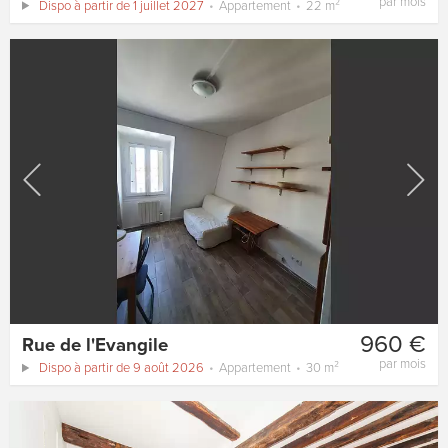
par mois
Dispo à partir de 1 juillet 2027
Appartement
22 m²
960 €
Rue de l'Evangile
par mois
Dispo à partir de 9 août 2026
Appartement
30 m²