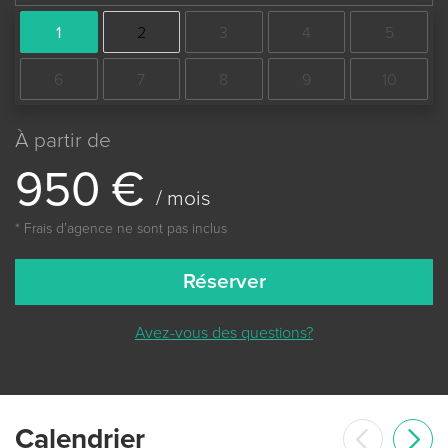
1
2
3
4
5
6
7
8
9
10
À partir de
9
5
0
€
/ mois
* Frais dʼagence ne sont pas inclus
Réserver
Avez-vous des questions?
Сalendrier