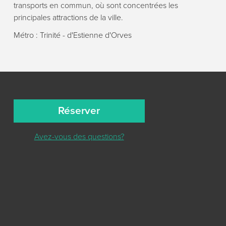
transports en commun, où sont concentrées les
principales attractions de la ville.
Métro : Trinité - d'Estienne d'Orves
Réserver
Avez-vous des questions?