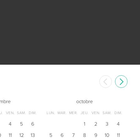
embre
octobre
U.
VEN.
SAM.
DIM.
LUN.
MAR.
MER.
JEU.
VEN.
SAM.
DIM.
3
4
5
6
1
2
3
4
0
11
12
13
5
6
7
8
9
10
11