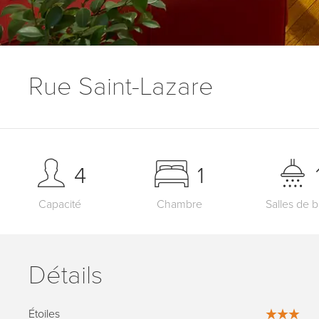
Rue Saint-Lazare
4
1
Capacité
Chambre
Salles de b
Détails
Étoiles