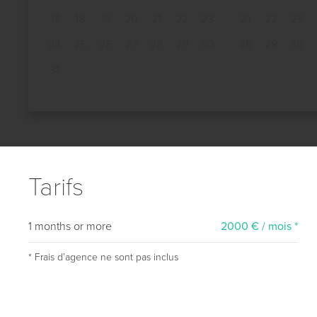
17
18
19
20
21
22
23
21
22
23
24
25
26
27
28
29
30
28
29
30
31
Tarifs
1 months or more
2000 € / mois *
* Frais dʼagence ne sont pas inclus