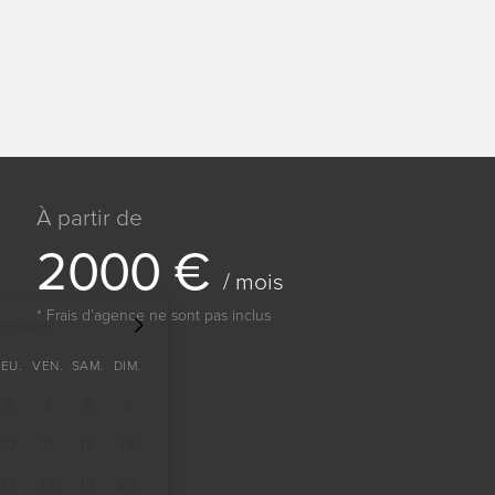
À partir de
2
0
0
0
€
/ mois
* Frais dʼagence ne sont pas inclus
tembre
JEU.
VEN.
SAM.
DIM.
3
4
5
6
10
11
12
13
17
18
19
20