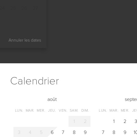
24
25
26
27
Annuler les dates
Сalendrier
août
sept
LUN.
MAR.
MER.
JEU.
VEN.
SAM.
DIM.
LUN.
MAR.
MER.
JE
1
2
1
2
3
4
5
6
7
8
9
7
8
9
1