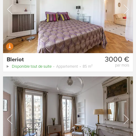
3000 €
Bleriot
par mois
Disponible tout de suite
Appartement
85 m²