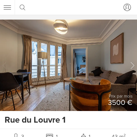
Prix ​​par mois
3500 €
Rue du Louvre 1
3
1
1
43 m²