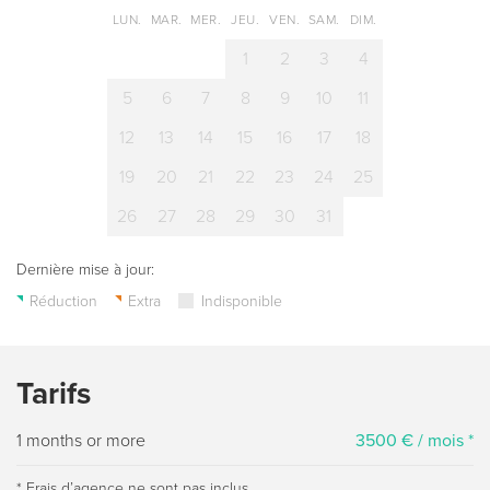
LUN.
MAR.
MER.
JEU.
VEN.
SAM.
DIM.
1
2
3
4
5
6
7
8
9
10
11
12
13
14
15
16
17
18
19
20
21
22
23
24
25
26
27
28
29
30
31
Dernière mise à jour:
Réduction
Extra
Indisponible
Tarifs
1 months or more
3500 € / mois *
* Frais dʼagence ne sont pas inclus