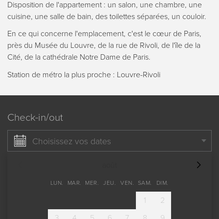
Disposition de l'appartement : un salon, une chambre, une
cuisine, une salle de bain, des toilettes séparées, un couloir.
En ce qui concerne l'emplacement, c'est le cœur de Paris,
près du Musée du Louvre, de la rue de Rivoli, de l'île de la
Cité, de la cathédrale Notre Dame de Paris.
Station de métro la plus proche : Louvre-Rivoli
Check-in/out
Choisissez vos dates
août
LUN.
MAR.
MER.
JEU.
VEN.
SAM.
DIM.
1
2
3
4
5
6
7
8
9