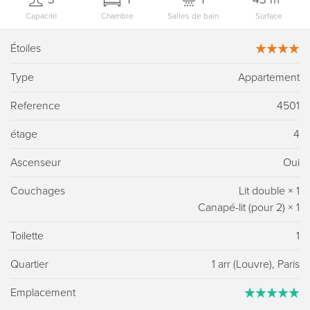
Capacité
Chambre
Salles de bain
Surface
Étoiles
Type
Appartement
Reference
4501
étage
4
Ascenseur
Oui
Couchages
Lit double
×
1
Canapé-lit (pour 2)
×
1
Toilette
1
Quartier
1 arr (Louvre), Paris
Emplacement