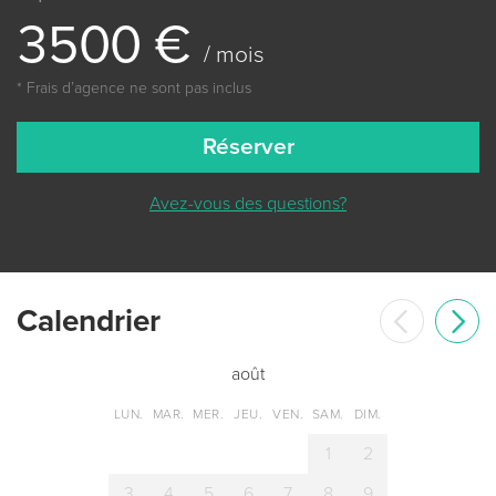
3
5
0
0
€
/ mois
* Frais dʼagence ne sont pas inclus
Réserver
Avez-vous des questions?
Сalendrier
août
LUN.
MAR.
MER.
JEU.
VEN.
SAM.
DIM.
1
2
3
4
5
6
7
8
9