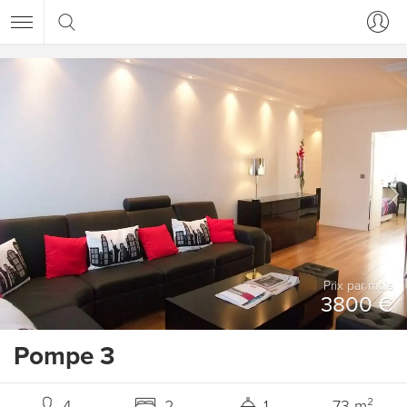
Prix ​​par mois
3800 €
Pompe 3
4
2
1
73 m²