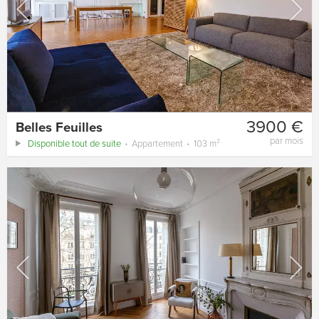
3900 €
Belles Feuilles
par mois
Disponible tout de suite
Appartement
103 m²