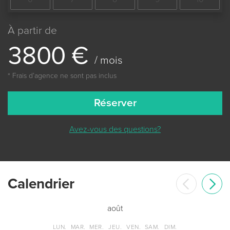
À partir de
3
8
0
0
€
/ mois
* Frais dʼagence ne sont pas inclus
Réserver
Avez-vous des questions?
Сalendrier
août
LUN.
MAR.
MER.
JEU.
VEN.
SAM.
DIM.