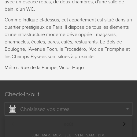
avec un espace repas, de deux chambres, d'une salle de
bain, d'un WC.
Comme indiqué ci-dessus, cet appartement est situé dans un
quartier prestigieux de Paris. Il dispose de tous les éléments
d'une infrastructure moderne développée - magasins,
pharmacies, écoles, parcs, cafés, restaurants. Le Bois de
Boulogne, l'Avenue Foch, le Trocadéro, l'Arc de Triomphe et
les Champs-Élysées sont situés à proximité.
Métro : Rue de la Pompe, Victor Hugo
Check-in/out
Choisissez vos dates
août
LUN.
MAR.
MER.
JEU.
VEN.
SAM.
DIM.