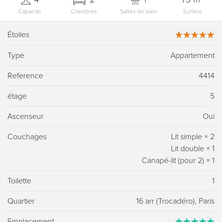
Capacité
Chambres
Salles de bain
Surface
Étoiles
Type
Appartement
Reference
4414
étage
5
Ascenseur
Oui
Couchages
Lit simple
×
2
Lit double
×
1
Canapé-lit (pour 2)
×
1
Toilette
1
Quartier
16 arr (Trocadéro), Paris
Emplacement