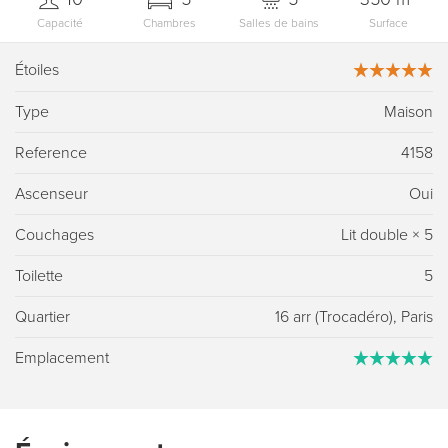
Capacité
Chambres
Salles de bains
Surface
Étoiles
Type
Maison
Reference
4158
Ascenseur
Oui
Couchages
Lit double
×
5
Toilette
5
Quartier
16 arr (Trocadéro), Paris
Emplacement