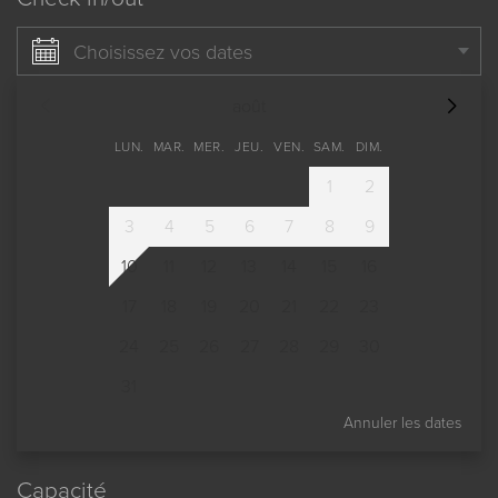
Choisissez vos dates
août
LUN.
MAR.
MER.
JEU.
VEN.
SAM.
DIM.
1
2
3
4
5
6
7
8
9
10
11
12
13
14
15
16
17
18
19
20
21
22
23
24
25
26
27
28
29
30
31
Annuler les dates
Capacité