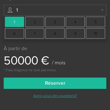
1
1
2
3
4
5
6
7
8
9
10
À partir de
5
0
0
0
0
€
/ mois
* Frais dʼagence ne sont pas inclus
Réserver
Avez-vous des questions?