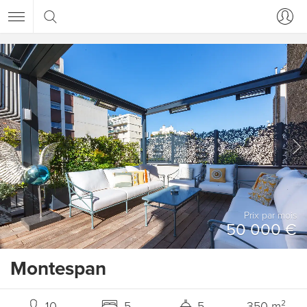
Prix ​​par mois
50 000 €
Montespan
10
5
5
350 m²