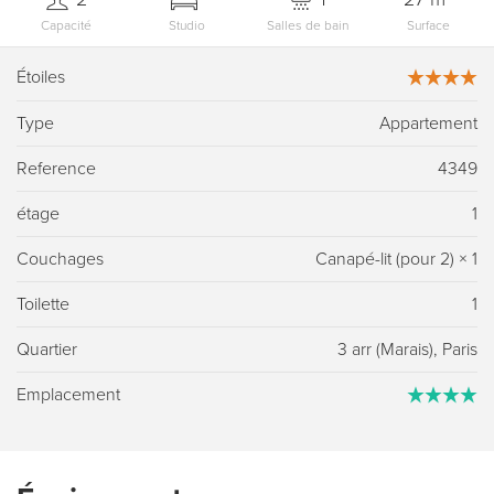
Capacité
Studio
Salles de bain
Surface
Étoiles
Type
Appartement
Reference
4349
étage
1
Couchages
Canapé-lit (pour 2)
×
1
Toilette
1
Quartier
3 arr (Marais), Paris
Emplacement