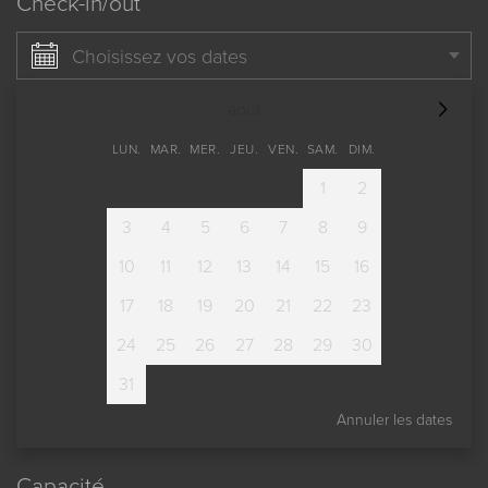
Check-in/out
Choisissez vos dates
août
LUN.
MAR.
MER.
JEU.
VEN.
SAM.
DIM.
1
2
3
4
5
6
7
8
9
10
11
12
13
14
15
16
17
18
19
20
21
22
23
24
25
26
27
28
29
30
31
Annuler les dates
Capacité