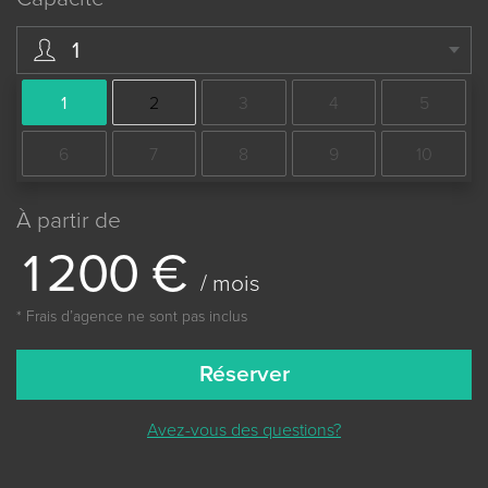
1
1
2
3
4
5
6
7
8
9
10
À partir de
1
2
0
0
€
/ mois
* Frais dʼagence ne sont pas inclus
Réserver
Avez-vous des questions?