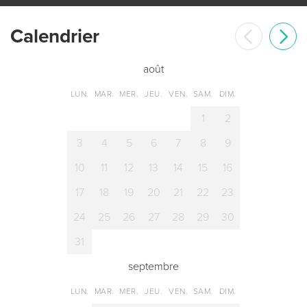
Сalendrier
août
LUN.
MAR.
MER.
JEU.
VEN.
SAM.
DIM.
1
2
3
4
5
6
7
8
9
10
11
12
13
14
15
16
17
18
19
20
21
22
23
24
25
26
27
28
29
30
31
septembre
LUN.
MAR.
MER.
JEU.
VEN.
SAM.
DIM.