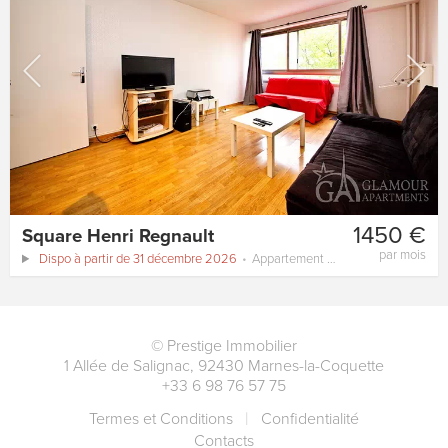
1450 €
Square Henri Regnault
par mois
Dispo à partir de 31 décembre 2026
Appartement
55 m²
©
Prestige Immobilier
1 Allée de Salignac
,
92430
Marnes-la-Coquette
+33 6 98 76 57 75
Termes et Conditions
Сonfidentialité
Contacts