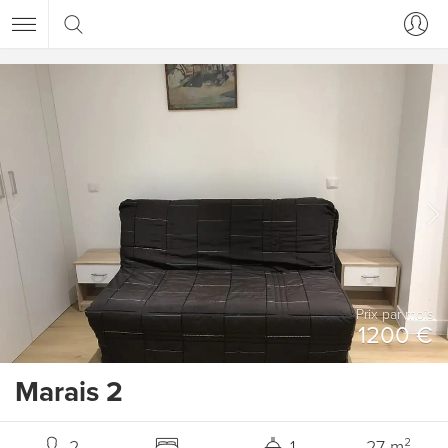
Prix ​​par mois
1200 €
Marais 2
2
1
27 m²