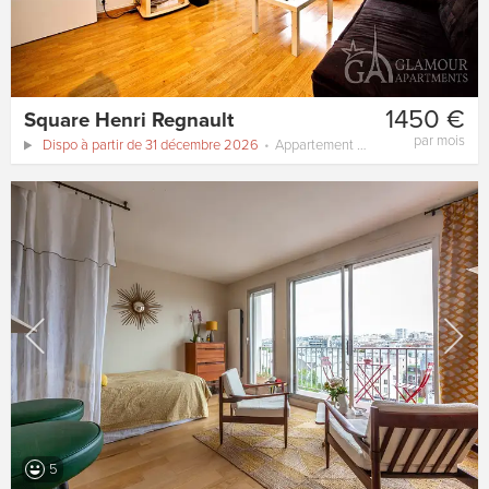
1450 €
Square Henri Regnault
par mois
Dispo à partir de 31 décembre 2026
Appartement
55 m²
5