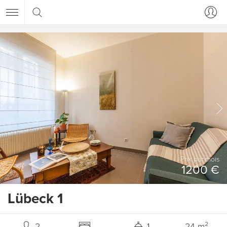
Prix ​​par mois
1200 €
Lübeck 1
2
1
24 m²