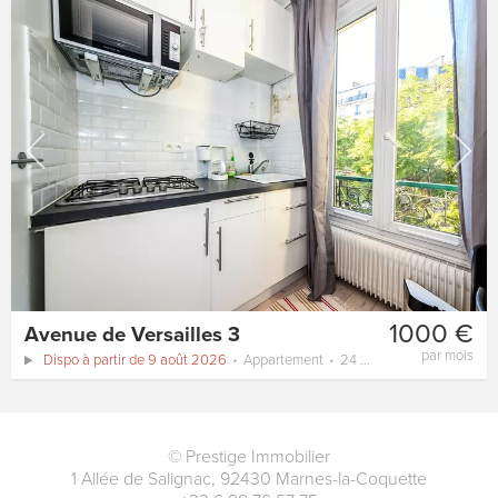
1000 €
Avenue de Versailles 3
par mois
Dispo à partir de 9 août 2026
Appartement
24 m²
©
Prestige Immobilier
1 Allée de Salignac
,
92430
Marnes-la-Coquette