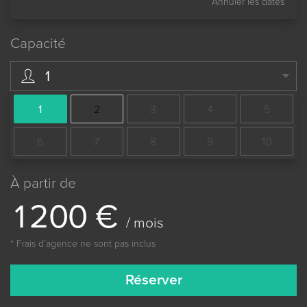
Annuler les dates
Capacité
1
1
2
3
4
5
6
7
8
9
10
À partir de
1
2
0
0
€
/ mois
* Frais dʼagence ne sont pas inclus
Réserver