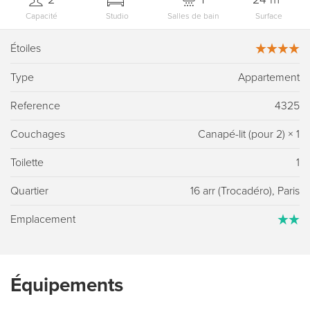
Capacité
Studio
Salles de bain
Surface
Étoiles
Type
Appartement
Reference
4325
Couchages
Canapé-lit (pour 2)
×
1
Toilette
1
Quartier
16 arr (Trocadéro), Paris
Emplacement
Équipements