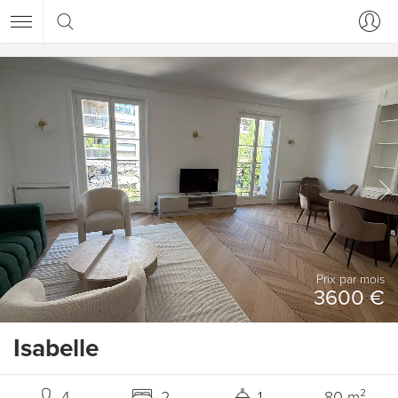
Prix ​​par mois
3600 €
Isabelle
4
2
1
80 m²