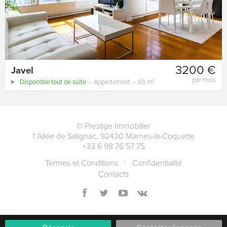
3200 €
Javel
par mois
Disponible tout de suite
Appartement
65 m²
©
Prestige Immobilier
1 Allée de Salignac
,
92430
Marnes-la-Coquette
+33 6 98 76 57 75
Termes et Conditions
Сonfidentialité
Contacts