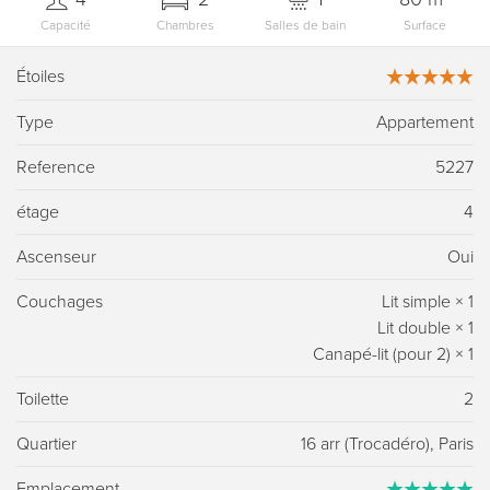
Capacité
Chambres
Salles de bain
Surface
Étoiles
Type
Appartement
Reference
5227
étage
4
Ascenseur
Oui
Couchages
Lit simple
×
1
Lit double
×
1
Canapé-lit (pour 2)
×
1
Toilette
2
Quartier
16 arr (Trocadéro), Paris
Emplacement