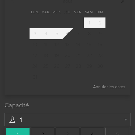
août
LUN.
MAR.
MER.
JEU.
VEN.
SAM.
DIM.
1
2
3
4
5
6
7
8
9
10
11
12
13
14
15
16
17
18
19
20
21
22
23
24
25
26
27
28
29
30
31
Annuler les dates
Capacité
1
1
2
3
4
5