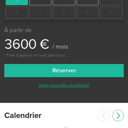
6
7
8
9
10
À partir de
3
6
0
0
€
/ mois
* Frais dʼagence ne sont pas inclus
Réserver
Avez-vous des questions?
Сalendrier