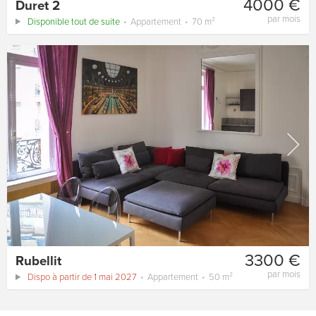
4000 €
Duret 2
par mois
Disponible tout de suite
Appartement
70 m²
3300 €
Rubellit
par mois
Dispo à partir de 1 mai 2027
Appartement
50 m²