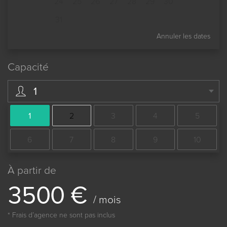
24
25
26
27
28
29
30
31
Annuler les dates
Capacité
1
1
2
3
4
5
6
7
8
9
10
À partir de
3
5
0
0
€
/ mois
* Frais dʼagence ne sont pas inclus