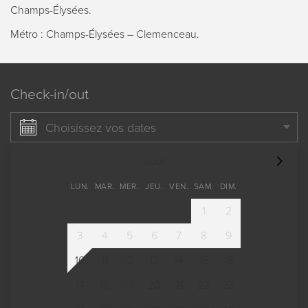
Champs-Élysées.
Métro : Champs-Élysées – Clemenceau.
Check-in/out
Choisissez vos dates
août
LUN.
MAR.
MER.
JEU.
VEN.
SAM.
DIM.
1
2
3
4
5
6
7
8
9
10
11
12
13
14
15
16
17
18
19
20
21
22
23