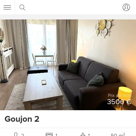
Prix ​​par mois
3500 €
Goujon 2
2
1
1
50 m²