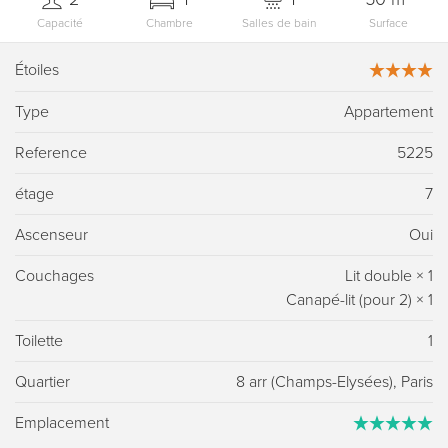
Capacité
Chambre
Salles de bain
Surface
Étoiles
Type
Appartement
Reference
5225
étage
7
Ascenseur
Oui
Couchages
Lit double
×
1
Canapé-lit (pour 2)
×
1
Toilette
1
Quartier
8 arr (Champs-Elysées), Paris
Emplacement