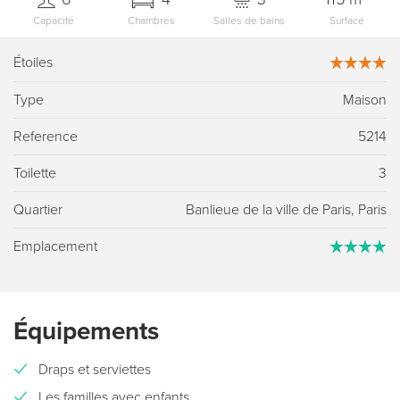
Capacité
Chambres
Salles de bains
Surface
Étoiles
Type
Maison
Reference
5214
Toilette
3
Quartier
Banlieue de la ville de Paris, Paris
Emplacement
Équipements
Draps et serviettes
Les familles avec enfants