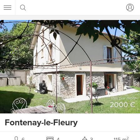
Prix ​​par mois
2000 €
Fontenay-le-Fleury
6
4
3
115 m²