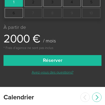
1
2
3
4
5
6
7
8
9
10
À partir de
2
0
0
0
€
/ mois
* Frais dʼagence ne sont pas inclus
Réserver
Avez-vous des questions?
Сalendrier