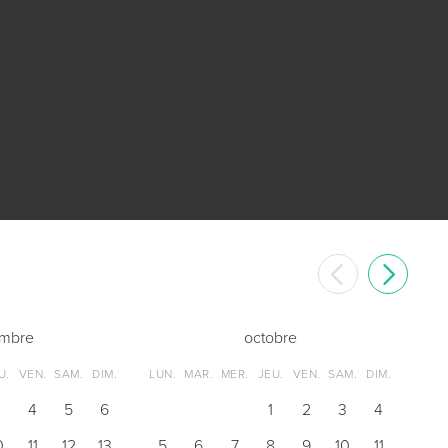
embre
octobre
U.
VEN.
SAM.
DIM.
LUN.
MAR.
MER.
JEU.
VEN.
SAM.
DIM.
3
4
5
6
1
2
3
4
0
11
12
13
5
6
7
8
9
10
11