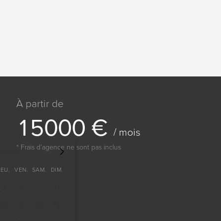
À partir de
1
5
0
0
0
€
/ mois
* Frais dʼagence ne sont pas inclus
tembre
JEU.
VEN.
SAM.
DIM.
3
4
5
6
10
11
12
13