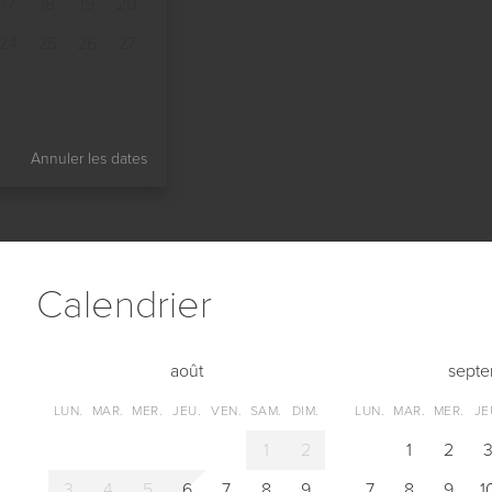
17
18
19
20
24
25
26
27
Annuler les dates
Сalendrier
août
sept
LUN.
MAR.
MER.
JEU.
VEN.
SAM.
DIM.
LUN.
MAR.
MER.
JE
1
2
1
2
3
4
5
6
7
8
9
7
8
9
1