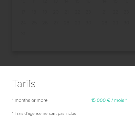
10
11
12
13
14
15
16
14
15
16
17
18
19
20
21
22
23
21
22
23
24
25
26
27
28
29
30
28
29
30
31
Tarifs
1 months or more
15 000 € / mois *
* Frais dʼagence ne sont pas inclus