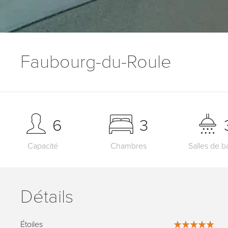
Faubourg-du-Roule
6
3
Capacité
Chambres
Salles de b
Détails
Étoiles