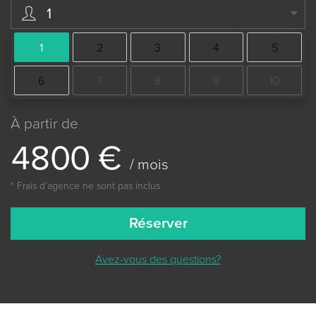
1
1
2
3
4
5
6
7
8
9
10
À partir de
4
8
0
0
€
/ mois
* Frais dʼagence ne sont pas inclus
Réserver
Avez-vous des questions?