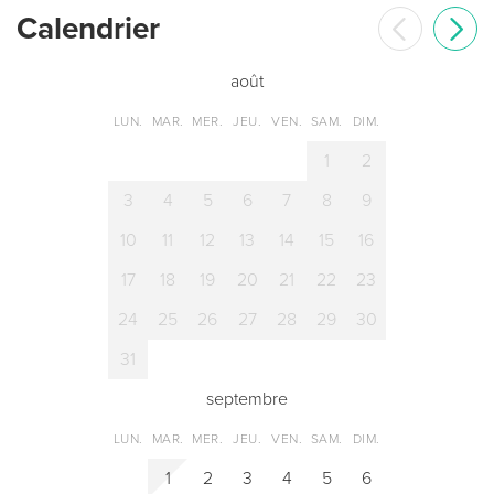
Сalendrier
août
LUN.
MAR.
MER.
JEU.
VEN.
SAM.
DIM.
1
2
3
4
5
6
7
8
9
10
11
12
13
14
15
16
17
18
19
20
21
22
23
24
25
26
27
28
29
30
31
septembre
LUN.
MAR.
MER.
JEU.
VEN.
SAM.
DIM.
1
2
3
4
5
6