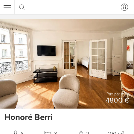
Prix ​​par mois
4800 €
Honoré Berri
6
3
2
100 m²