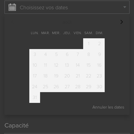
Choisissez vos dates
août
LUN.
MAR.
MER.
JEU.
VEN.
SAM.
DIM.
1
2
3
4
5
6
7
8
9
10
11
12
13
14
15
16
17
18
19
20
21
22
23
24
25
26
27
28
29
30
31
Annuler les dates
Capacité