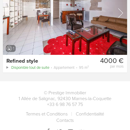
1
4000 €
Refined style
par mois
Disponible tout de suite
Appartement
95 m²
©
Prestige Immobilier
1 Allée de Salignac
,
92430
Marnes-la-Coquette
+33 6 98 76 57 75
Termes et Conditions
Сonfidentialité
Contacts