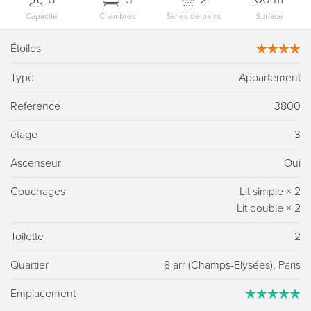
Capacité
Chambres
Salles de bains
Surface
Étoiles
Type
Appartement
Reference
3800
étage
3
Ascenseur
Oui
Couchages
Lit simple
×
2
Lit double
×
2
Toilette
2
Quartier
8 arr (Champs-Elysées), Paris
Emplacement