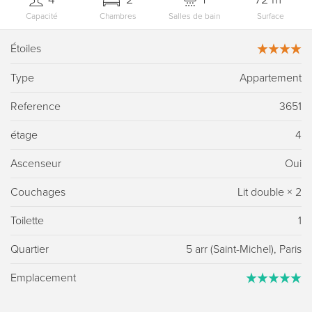
Capacité
Chambres
Salles de bain
Surface
Étoiles
Type
Appartement
Reference
3651
étage
4
Ascenseur
Oui
Couchages
Lit double
×
2
Toilette
1
Quartier
5 arr (Saint-Michel), Paris
Emplacement