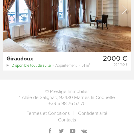
2000 €
Giraudoux
par mois
Disponible tout de suite
Appartement
51 m²
©
Prestige Immobilier
1 Allée de Salignac
,
92430
Marnes-la-Coquette
+33 6 98 76 57 75
Termes et Conditions
Сonfidentialité
Contacts