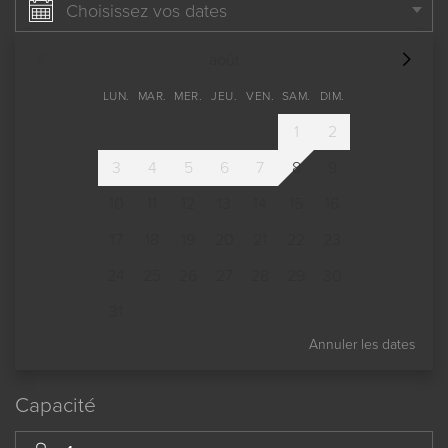
Choisissez vos dates
août
LUN.
MAR.
MER.
JEU.
VEN.
SAM.
DIM.
1
2
3
4
5
6
7
8
9
10
11
12
13
14
15
16
17
18
19
20
21
22
23
24
25
26
27
28
29
30
31
Annuler les dates
Capacité