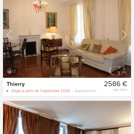
2
2586 €
Thierry
par mois
Dispo à partir de 1 septembre 2026
Appartement
55 m²