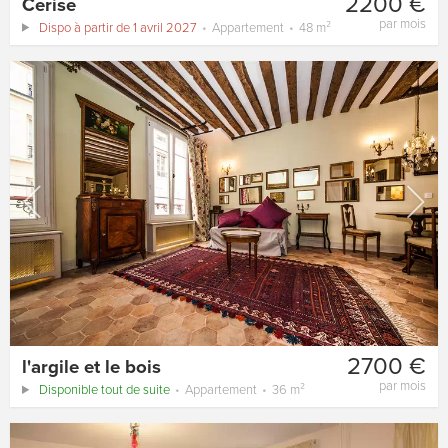
2200 €
Cerise
par mois
Dispo à partir de 1 avril 2027
Appartement
48 m²
2700 €
l'argile et le bois
par mois
Disponible tout de suite
Appartement
36 m²