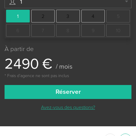
1
1
2
3
4
5
6
7
8
9
10
À partir de
2
4
9
0
€
/ mois
* Frais dʼagence ne sont pas inclus
Réserver
Avez-vous des questions?