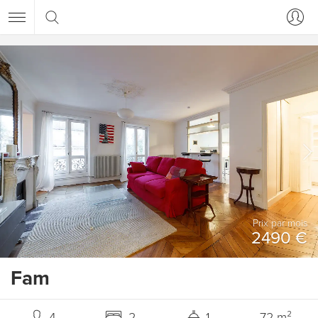
Prix ​​par mois
2490 €
Fam
4
2
1
72 m²