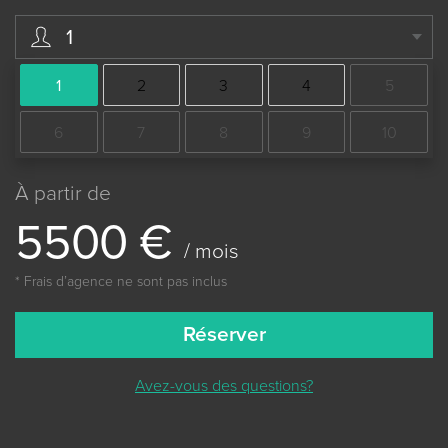
1
1
2
3
4
5
6
7
8
9
10
À partir de
5
5
0
0
€
/ mois
* Frais dʼagence ne sont pas inclus
Réserver
Avez-vous des questions?