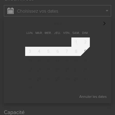
Choisissez vos dates
août
LUN.
MAR.
MER.
JEU.
VEN.
SAM.
DIM.
1
2
3
4
5
6
7
8
9
10
11
12
13
14
15
16
17
18
19
20
21
22
23
24
25
26
27
28
29
30
31
Annuler les dates
Capacité