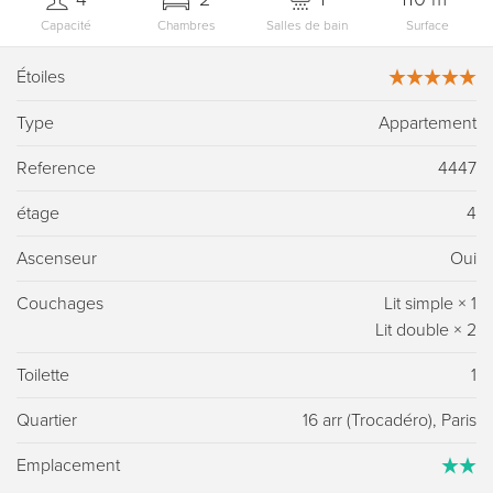
Capacité
Chambres
Salles de bain
Surface
Étoiles
Type
Appartement
Reference
4447
étage
4
Ascenseur
Oui
Couchages
Lit simple
×
1
Lit double
×
2
Toilette
1
Quartier
16 arr (Trocadéro), Paris
Emplacement