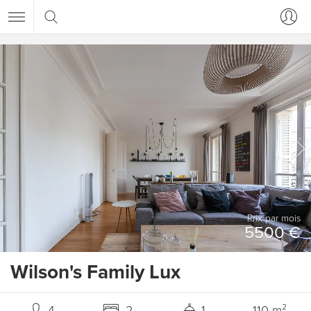
Prix ​​par mois
5500 €
Wilson's Family Lux
4
2
1
110 m²