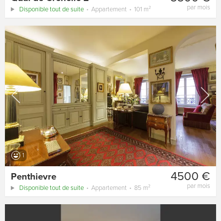
par mois
Disponible tout de suite
Appartement
101 m²
1
4500 €
Penthievre
par mois
Disponible tout de suite
Appartement
85 m²