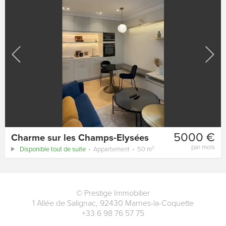
5000 €
Charme sur les Champs-Elysées
par mois
Disponible tout de suite
Appartement
50 m²
©
Prestige Immobilier
1 Allée de Salignac
,
92430
Marnes-la-Coquette
+33 6 98 76 57 75