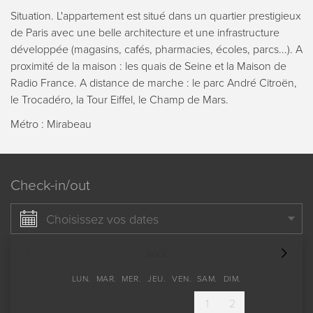
Situation. L'appartement est situé dans un quartier prestigieux
de Paris avec une belle architecture et une infrastructure
développée (magasins, cafés, pharmacies, écoles, parcs...). A
proximité de la maison : les quais de Seine et la Maison de
Radio France. A distance de marche : le parc André Citroën,
le Trocadéro, la Tour Eiffel, le Champ de Mars.
Métro : Mirabeau
Check-in/out
Choisissez vos dates
août
LUN.
MAR.
MER.
JEU.
VEN.
SAM.
DIM.
1
2