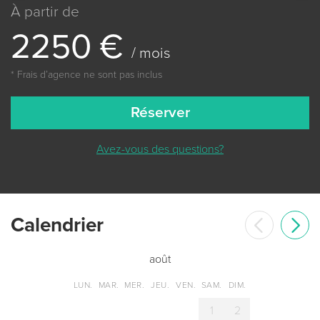
À partir de
2
2
5
0
€
/ mois
* Frais dʼagence ne sont pas inclus
Réserver
Avez-vous des questions?
Сalendrier
août
LUN.
MAR.
MER.
JEU.
VEN.
SAM.
DIM.
1
2