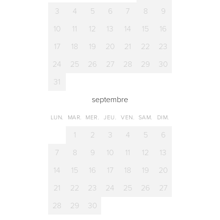
3
4
5
6
7
8
9
10
11
12
13
14
15
16
17
18
19
20
21
22
23
24
25
26
27
28
29
30
31
septembre
LUN.
MAR.
MER.
JEU.
VEN.
SAM.
DIM.
1
2
3
4
5
6
7
8
9
10
11
12
13
14
15
16
17
18
19
20
21
22
23
24
25
26
27
28
29
30