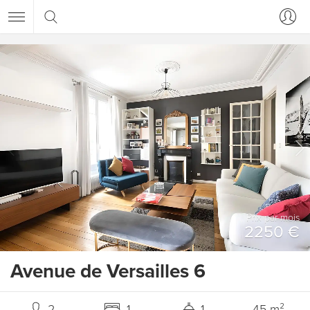
Prix ​​par mois
2250 €
Avenue de Versailles 6
2
1
1
45 m²