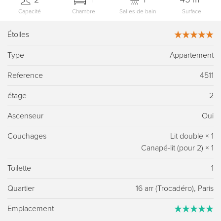
Capacité
Chambre
Salles de bain
Surface
Étoiles
Type
Appartement
Reference
4511
étage
2
Ascenseur
Oui
Couchages
Lit double
×
1
Canapé-lit (pour 2)
×
1
Toilette
1
Quartier
16 arr (Trocadéro), Paris
Emplacement