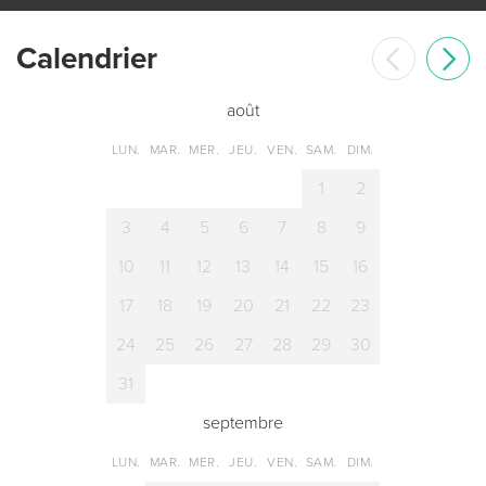
Сalendrier
août
LUN.
MAR.
MER.
JEU.
VEN.
SAM.
DIM.
1
2
3
4
5
6
7
8
9
10
11
12
13
14
15
16
17
18
19
20
21
22
23
24
25
26
27
28
29
30
31
septembre
LUN.
MAR.
MER.
JEU.
VEN.
SAM.
DIM.