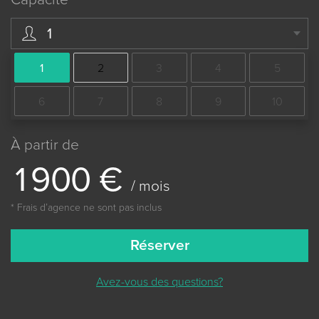
1
1
2
3
4
5
6
7
8
9
10
À partir de
1
9
0
0
€
/ mois
* Frais dʼagence ne sont pas inclus
Réserver
Avez-vous des questions?