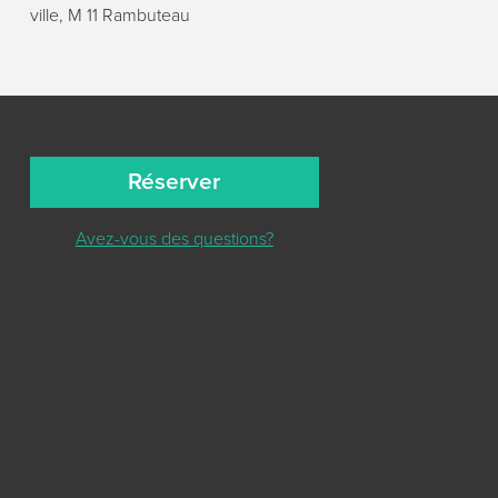
ville, M 11 Rambuteau
Réserver
Avez-vous des questions?