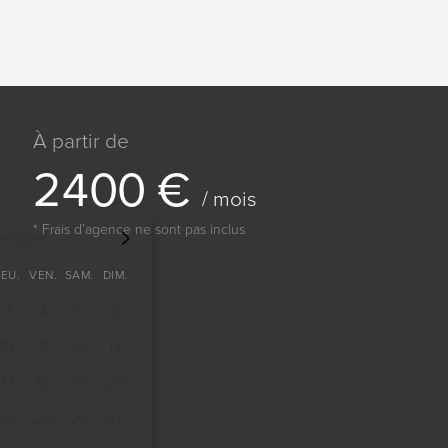
À partir de
2
4
0
0
€
/ mois
* Frais dʼagence ne sont pas inclus
tembre
JEU.
VEN.
SAM.
DIM.
3
4
5
6
10
11
12
13
17
18
19
20
24
25
26
27