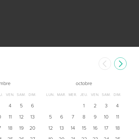
embre
octobre
U.
VEN.
SAM.
DIM.
LUN.
MAR.
MER.
JEU.
VEN.
SAM.
DIM.
3
4
5
6
1
2
3
4
0
11
12
13
5
6
7
8
9
10
11
7
18
19
20
12
13
14
15
16
17
18