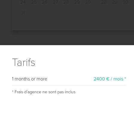
24
25
26
27
28
29
30
28
29
30
31
Tarifs
1 months or more
2400 € / mois *
* Frais dʼagence ne sont pas inclus