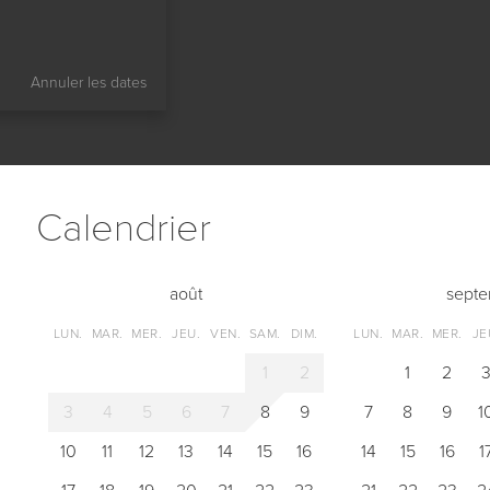
Annuler les dates
Сalendrier
août
sept
LUN.
MAR.
MER.
JEU.
VEN.
SAM.
DIM.
LUN.
MAR.
MER.
JE
1
2
1
2
3
4
5
6
7
8
9
7
8
9
1
10
11
12
13
14
15
16
14
15
16
1