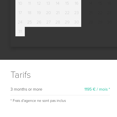
10
11
12
13
14
15
16
14
15
16
17
18
19
20
21
22
23
21
22
23
24
25
26
27
28
29
30
28
29
30
31
Tarifs
3 months or more
1195 € / mois *
* Frais dʼagence ne sont pas inclus