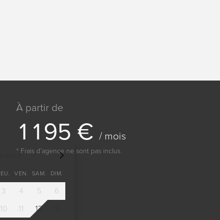
À partir de
1
1
9
5
€
/ mois
* Frais dʼagence ne sont pas inclus
tembre
JEU.
VEN.
SAM.
DIM.
3
4
5
6
10
11
12
13