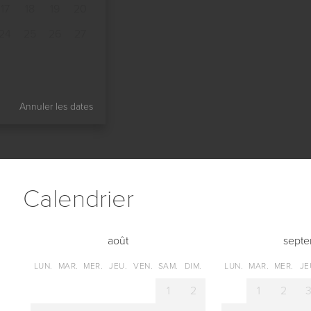
17
18
19
20
24
25
26
27
Annuler les dates
Сalendrier
août
sept
LUN.
MAR.
MER.
JEU.
VEN.
SAM.
DIM.
LUN.
MAR.
MER.
JE
1
2
1
2