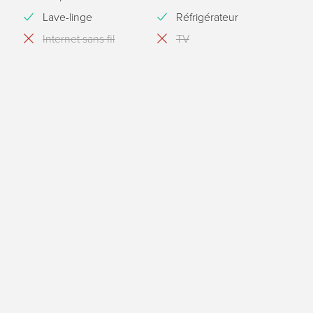
Lave-linge
Réfrigérateur
Internet sans fil
TV