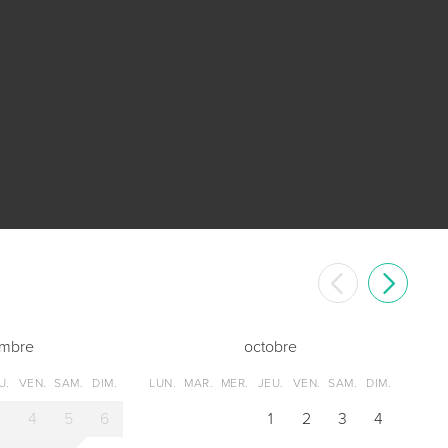
embre
octobre
U.
VEN.
SAM.
DIM.
LUN.
MAR.
MER.
JEU.
VEN.
SAM.
DIM.
3
4
5
6
1
2
3
4