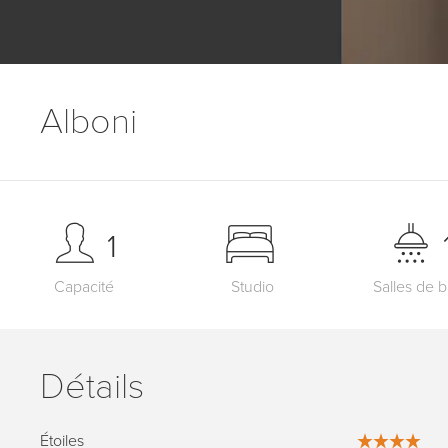
Alboni
1
Capacité
Studio
Salles de b
Détails
Étoiles