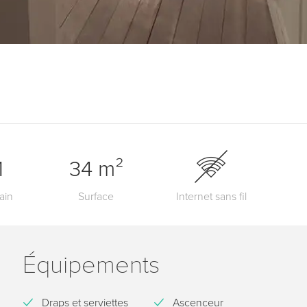
1
34 m²
ain
Surface
Internet sans fil
Équipements
Draps et serviettes
Ascenceur