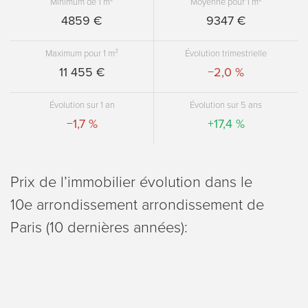
Minimum de 1 m²
Moyenne pour 1 m²
4859 €
9347 €
Maximum pour 1 m²
Évolution trimestrielle
11 455 €
−2,0 %
Évolution sur 1 an
Évolution sur 5 ans
−1,7 %
+17,4 %
Prix de lʼimmobilier évolution dans le
10e arrondissement arrondissement de
Paris (10 dernières années):